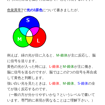
色覚異常?
で
光の3原色
について書きましたが、
例えば、緑の光が目に入ると、
M-錐体
が主に反応し、脳
に信号を送ります。
黄色の光が入った時には、
L-錐体
と
M-錐体
が主に働き、
脳に信号を送るのですが、脳ではこの2つの信号を再合成
して黄色と判断します。
強い白い光を見たときは、
L-錐体
、
M-錐体
、
S-錐体
の全
てが強く反応するのです。
（一般の方が分かりやすいかな？というレベルで書いて
います。専門的に表現が異なることはご理解下さい。）