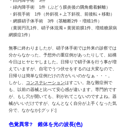
・白内障手術 9件
・緑内障手術 1件（ぶどう膜炎後の隅角癒着解離）
・斜視手術 1件（外斜視＋上下斜視、前後転＋移動）
・網膜硝子体手術 3件（茎離断2件・増殖1件）
（黄斑円孔1件、硝子体混濁＋黄斑前膜1件、増殖糖尿病
網膜症1件）
無事に終わりましたが、硝子体手術では外来の診察では
分からなかった、予想外の重症例があったりして、結構
今日はヒヤヒヤしました。日帰りで硝子体を行う事が増
えていますが、自宅でうつ伏せをするのは大変なので、
日帰りは簡単な症例だけの方がいいのかなぁ・・・。
しかし、
コンステレーション
はすごい。急な難症例で
も、以前の器械と比べて安心感が違います。専門的です
が、もし穴が開いても、剥がれてこないのですよね。器
械がいいだけですが、なんとなく自分が上手くなった気
分で、なかなか[:グッド:]
色覚異常? 錐体を光の波長(色)