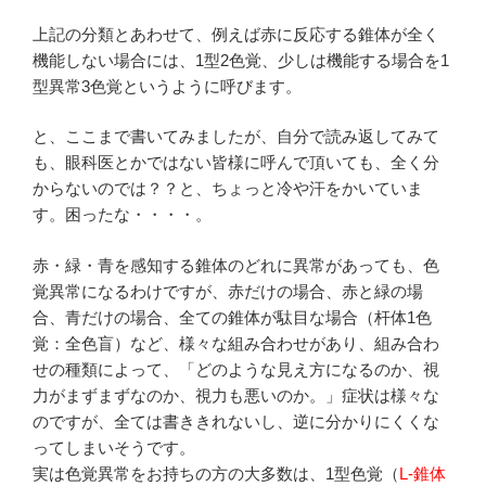
上記の分類とあわせて、例えば赤に反応する錐体が全く
機能しない場合には、1型2色覚、少しは機能する場合を1
型異常3色覚というように呼びます。
と、ここまで書いてみましたが、自分で読み返してみて
も、眼科医とかではない皆様に呼んで頂いても、全く分
からないのでは？？と、ちょっと冷や汗をかいていま
す。困ったな・・・・。
赤・緑・青を感知する錐体のどれに異常があっても、色
覚異常になるわけですが、赤だけの場合、赤と緑の場
合、青だけの場合、全ての錐体が駄目な場合（杆体1色
覚：全色盲）など、様々な組み合わせがあり、組み合わ
せの種類によって、「どのような見え方になるのか、視
力がまずまずなのか、視力も悪いのか。」症状は様々な
のですが、全ては書ききれないし、逆に分かりにくくな
ってしまいそうです。
実は色覚異常をお持ちの方の大多数は、1型色覚（
L-錐体