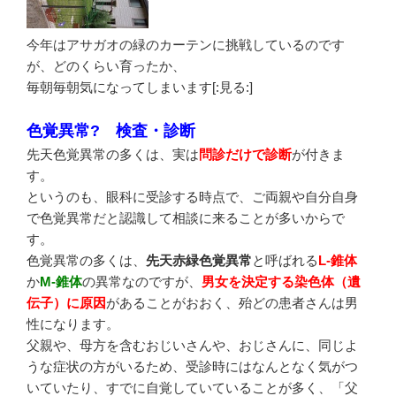
今年はアサガオの緑のカーテンに挑戦しているのです
が、どのくらい育ったか、
毎朝毎朝気になってしまいます[:見る:]
色覚異常? 検査・診断
先天色覚異常の多くは、実は
問診だけで診断
が付きま
す。
というのも、眼科に受診する時点で、ご両親や自分自身
で色覚異常だと認識して相談に来ることが多いからで
す。
色覚異常の多くは、
先天赤緑色覚異常
と呼ばれる
L-錐体
か
M-錐体
の異常なのですが、
男女を決定する染色体（遺
伝子）に原因
があることがおおく、殆どの患者さんは男
性になります。
父親や、母方を含むおじいさんや、おじさんに、同じよ
うな症状の方がいるため、受診時にはなんとなく気がつ
いていたり、すでに自覚していていることが多く、「父