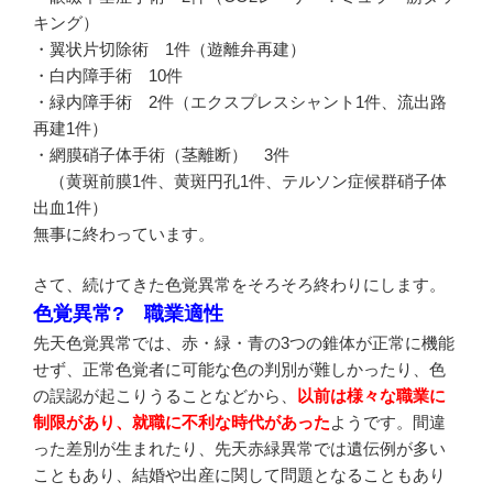
キング）
・翼状片切除術 1件（遊離弁再建）
・白内障手術 10件
・緑内障手術 2件（エクスプレスシャント1件、流出路
再建1件）
・網膜硝子体手術（茎離断） 3件
（黄斑前膜1件、黄斑円孔1件、テルソン症候群硝子体
出血1件）
無事に終わっています。
さて、続けてきた色覚異常をそろそろ終わりにします。
色覚異常? 職業適性
先天色覚異常では、赤・緑・青の3つの錐体が正常に機能
せず、正常色覚者に可能な色の判別が難しかったり、色
の誤認が起こりうることなどから、
以前は様々な職業に
制限があり、就職に不利な時代があった
ようです。間違
った差別が生まれたり、先天赤緑異常では遺伝例が多い
こともあり、結婚や出産に関して問題となることもあり