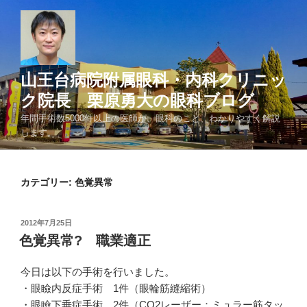
コ
ン
テ
ン
ツ
山王台病院附属眼科・内科クリニッ
へ
ク院長 栗原勇大の眼科ブログ
ス
年間手術数5000件以上の医師が、眼科のこと、わかりやすく解説
キ
します。
ッ
プ
カテゴリー: 色覚異常
投
2012年7月25日
稿
色覚異常? 職業適正
日:
今日は以下の手術を行いました。
・眼瞼内反症手術 1件（眼輪筋縫縮術）
・眼瞼下垂症手術 2件（CO2レーザー：ミュラー筋タッ