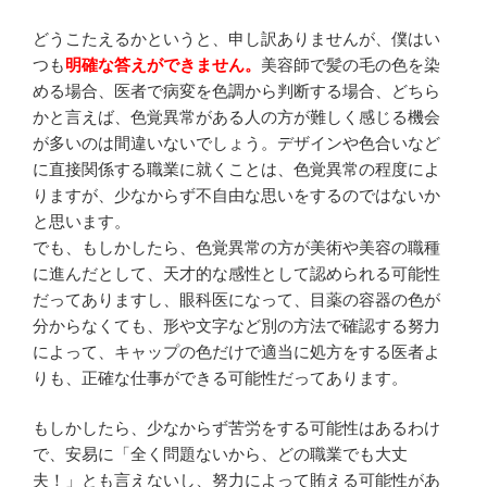
どうこたえるかというと、申し訳ありませんが、僕はい
つも
明確な答えができません。
美容師で髪の毛の色を染
める場合、医者で病変を色調から判断する場合、どちら
かと言えば、色覚異常がある人の方が難しく感じる機会
が多いのは間違いないでしょう。デザインや色合いなど
に直接関係する職業に就くことは、色覚異常の程度によ
りますが、少なからず不自由な思いをするのではないか
と思います。
でも、もしかしたら、色覚異常の方が美術や美容の職種
に進んだとして、天才的な感性として認められる可能性
だってありますし、眼科医になって、目薬の容器の色が
分からなくても、形や文字など別の方法で確認する努力
によって、キャップの色だけで適当に処方をする医者よ
りも、正確な仕事ができる可能性だってあります。
もしかしたら、少なからず苦労をする可能性はあるわけ
で、安易に「全く問題ないから、どの職業でも大丈
夫！」とも言えないし、努力によって賄える可能性があ