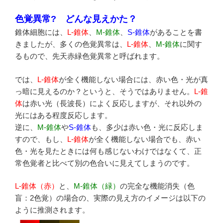
日:
色覚異常? どんな見えかた？
錐体細胞には、
L-錐体
、
M-錐体
、
S-錐体
があることを書
きましたが、多くの色覚異常は、
L-錐体
、
M-錐体
に関す
るもので、先天赤緑色覚異常と呼ばれます。
では、
L-錐体
が全く機能しない場合には、赤い色・光が真
っ暗に見えるのか？というと、そうではありません。
L-錐
体
は赤い光（長波長）によく反応しますが、それ以外の
光にはある程度反応します。
逆に、
M-錐体
や
S-錐体
も、多少は赤い色・光に反応しま
すので、もし、
L-錐体
が全く機能しない場合でも、赤い
色・光を見たときには何も感じないわけではなくて、正
常色覚者と比べて別の色合いに見えてしまうのです。
L-錐体（赤）
と、
M-錐体（緑）
の完全な機能消失（色
盲：2色覚）の場合の、実際の見え方のイメージは以下の
ように推測されます。