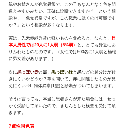
親やお爺さんが色覚異常で、この子もなんとなく色を間
違えやすいみたい。正確に診断できますか？」という相
談や、「色覚異常ですが、この職業に就くのは可能です
か？」という相談が多くなります。
実は、先天赤緑異常は軽いものを含めると、なんと、
日
本人男性では20人に1人弱（5%弱）
と、とても身近にあ
りふれたものなのです。（女性では500名に1人弱と極端
に男女差があります。）
次に
黒っぽい赤
と
黒
、
黒っぽい緑
と
黒
などの見分けが付
きにくいかどうか？等を聞いて、赤に関連したものが見
えにくい⇒L-錐体異常(1型)と診断がついてしまいます。
そうは言っても、本当に患者さんが来た場合には、せっ
かく受診して頂いたので、きちんとした検査を受けて頂
きます。
?仮性同色表