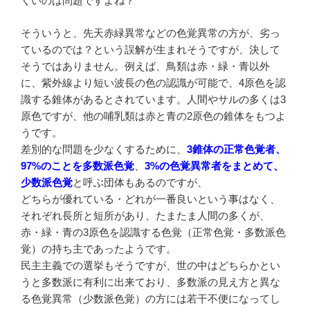
くいのは問題ですよね？
そういうと、先天赤緑異常などの色覚異常の方が、劣っ
ているのでは？という誤解が生まれそうですが、決して
そうではありません。例えば、鳥類は赤・緑・青以外
に、紫外線より短い波長の色の認識が可能で、4原色を認
識する錐体があるとされています。人間やサルの多くは3
原色ですが、他の哺乳類は赤と青の2原色の錐体をもつよ
うです。
差別的な問題を少なくするために、
3錐体の正常色覚者、
97%のことを多数派色覚
、
3%の色覚異常者をまとめて、
少数派色覚
と呼ぶ団体もあるのですが、
どちらが優れている・どれが一番良いという事はなく、
それぞれ長所と短所があり、たまたま人間の多くが、
赤・緑・青の3原色を認識する色覚（正常色覚・多数派色
覚）の持ち主であったようです。
民主主義での選挙もそうですが、世の中はどちらかとい
うと多数派に有利に出来ており、多数派の見え方と異な
る色覚異常（少数派色覚）の方には若干不便になってし