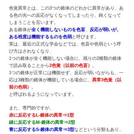
色覚異常とは、この3つの錐体のどれかに異常があり、あ
る色の光への反応がなくなってしまったり、鈍くなって
しまうことを言います。
ある錐体が
全く機能しないものを色盲
、
反応が弱いが、
ある程度は機能するものを色弱
と呼びます。
実は、最近の正式な学会などでは、色盲や色弱という呼
び方はされなくなり、
1つの錐体が全く機能しない場合に、残りの2種類の錐体
で読み取ることから
2色覚（以前の色盲）
。
1つの錐体が正常には機能せず、反応が弱いながらも、一
応は3種類の錐体が機能している場合に、
異常3色覚（以
前の色弱）
。
と呼ばれるようになっています。
また、専門的ですが、
赤に反応するL-錐体の異常⇒1型
緑に反応するM-錐体の異常⇒2型
青に反応するS-錐体の異常⇒3型
などという分類もあり、