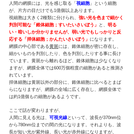
人間の網膜には、光を感じ取る「
視細胞
」という細胞
が、片方の目だけでも1億個以上あります。
視細胞は大きく2種類に分けられ、
強い光を色まで細かく
判別可能な「錐体細胞；すいたいさいぼう」
と、
明る
い・暗いしか分かりませんが、弱い光でもしっかりと反
応する「捍体細胞；かんたいさいぼう」
になります。
網膜の中心部である
黄斑
には、錐体細胞が密に存在し、
細かいものを判別したり、色を判別したりする事に長け
ています。黄斑から離れるほど、錐体細胞は少なくなり
ますが、網膜全体では600万個程度の細胞があると推測さ
れています。
捍体細胞は黄斑以外の部分に、錐体細胞に比べるとまば
らになりますが、網膜の全域に広く存在し、網膜全体で
は約1億個もの細胞があるようです。
ここで話が変わりますが、
人間に見える光は、
可視光線
といって、波長が370nm位
から780nm位までの間の光になります。それよりも、波
長が短い光が紫外線、長い光が赤外線になりますが、