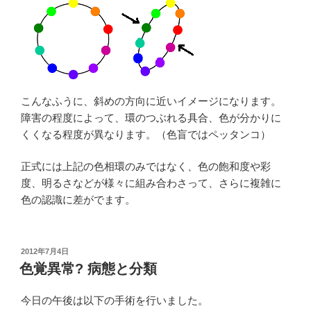
こんなふうに、斜めの方向に近いイメージになります。
障害の程度によって、環のつぶれる具合、色が分かりに
くくなる程度が異なります。（色盲ではペッタンコ）
正式には上記の色相環のみではなく、色の飽和度や彩
度、明るさなどが様々に組み合わさって、さらに複雑に
色の認識に差がでます。
投
2012年7月4日
稿
色覚異常? 病態と分類
日:
今日の午後は以下の手術を行いました。