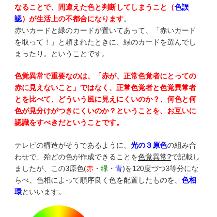
なることで、間違えた色と判断してしまうこと（
色誤
認
）が生活上の不都合になります
。
赤いカードと緑のカードが置いてあって、「赤いカード
を取って！」と頼まれたときに、緑のカードを選んでし
まったり。ということです。
色覚異常で重要なのは、「赤が、正常色覚者にとっての
赤に見えないこと」ではなく、正常色覚者と色覚異常者
とを比べて、どういう風に見えにくいのか？、何色と何
色が見分けがつきにくいのか？ということを、お互いに
認識をすべきだということです。
テレビの構造がそうであるように、
光の３原色
の組み合
わせで、殆どの色が作成できることを
色覚異常?
で記載し
ましたが、この3原色(
赤
・
緑
・
青
)を120度づつ3等分にな
らべ、色相によって順序良く色を配置したものを、
色相
環
といいます。