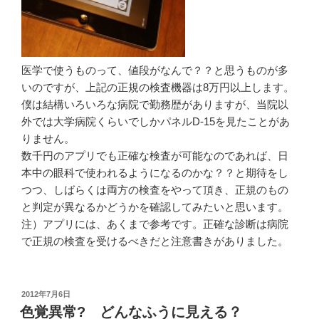
医学で使うものって、値段がなんで？？と思うものが多
いのですが、上記の正規の検査機器は8万円以上します。
僕は結構いろいろな病院で勤務歴がありますが、当院以
外では大学病院くらいでしかパネルD-15を見たことがあ
りません。
数千円のアプリでも正確な検査が可能なのであれば、日
本中の眼科で使われるようになるのかな？？と期待をし
つつ、しばらくは両方の検査をやって頂き、正規のもの
と判定が異なるかどうかを確認してみたいと思います。
注）アプリには、あくまで参考です。正確な診断は病院
で正規の検査を受けるべきだと注意書きがありました。
投
2012年7月6日
稿
色覚異常? どんなふうに見える？