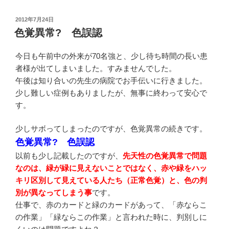
投
2012年7月24日
稿
色覚異常? 色誤認
日:
今日も午前中の外来が70名強と、少し待ち時間の長い患
者様が出てしまいました。すみませんでした。
午後は知り合いの先生の病院でお手伝いに行きました。
少し難しい症例もありましたが、無事に終わって安心で
す。
少しサボってしまったのですが、色覚異常の続きです。
色覚異常? 色誤認
以前も少し記載したのですが、
先天性の色覚異常で問題
なのは、緑が緑に見えないことではなく、赤や緑をハッ
キリ区別して見えている人たち（正常色覚）と、色の判
別が異なってしまう事
です。
仕事で、赤のカードと緑のカードがあって、「赤ならこ
の作業」「緑ならこの作業」と言われた時に、判別しに