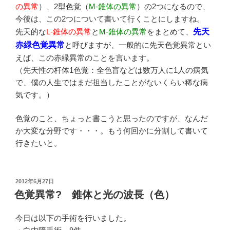
の異常
）、2型色覚（
M-錐体の異常
）の2つになるので、
今後は、この2つについて書いて行くことにしますね。
先天的な
L-錐体の異常
と
M-錐体の異常
をまとめて、
先天
赤緑色覚異常
と呼びますが、一般的に先天色覚異常とい
えば、この赤緑異常のことを言います。
（先天性の杆体1色覚：全色盲などは数万人に1人の病気
で、僕の人生ではまだ担当したことがないくらい稀な病
気です。）
色覚のこと、ちょっと書こうと思ったのですが、なんだ
か大変な分野です・・・。もう何回かに分割して書いて
行きたいと。
投
2012年6月27日
稿
色覚異常? 錐体と光の波長（色）
日:
今日は以下の手術を行いました。