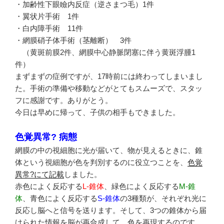
・加齢性下眼瞼内反症（逆さまつ毛）1件
・翼状片手術 1件
・白内障手術 11件
・網膜硝子体手術（茎離断） 3件
（黄斑前膜2件、網膜中心静脈閉塞に伴う黄斑浮腫1
件）
まずまずの症例ですが、17時前には終わってしまいまし
た。手術の準備や移動などがとてもスムーズで、スタッ
フに感謝です。ありがとう。
今日は早めに帰って、子供の相手もできました。
色覚異常? 病態
網膜の中の視細胞に光が届いて、物が見えるときに、錐
体という視細胞が色を判別するのに役立つことを、
色覚
異常?にて記載
しました。
赤色によく反応する
L-錐体
、緑色によく反応する
M-錐
体
、青色によく反応する
S-錐体
の3種類が、それぞれ光に
反応し脳へと信号を送ります。そして、3つの錐体から届
けられた情報を脳が再合成して、色を再現するのです。