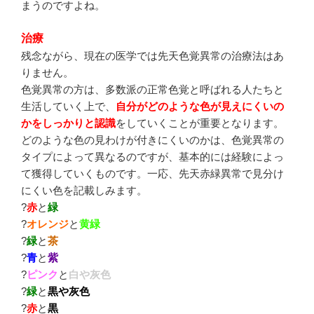
まうのですよね。
治療
残念ながら、現在の医学では先天色覚異常の治療法はあ
りません。
色覚異常の方は、多数派の正常色覚と呼ばれる人たちと
生活していく上で、
自分がどのような色が見えにくいの
かをしっかりと認識
をしていくことが重要となります。
どのような色の見わけが付きにくいのかは、色覚異常の
タイプによって異なるのですが、基本的には経験によっ
て獲得していくものです。一応、先天赤緑異常で見分け
にくい色を記載しみます。
?
赤
と
緑
?
オレンジ
と
黄緑
?
緑
と
茶
?
青
と
紫
?
ピンク
と
白や灰色
?
緑
と
黒や灰色
?
赤
と
黒