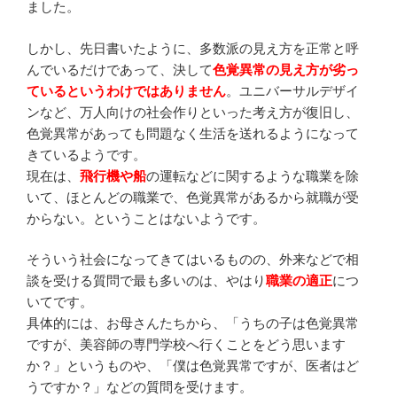
ました。
しかし、先日書いたように、多数派の見え方を正常と呼
んでいるだけであって、決して
色覚異常の見え方が劣っ
ているというわけではありません
。ユニバーサルデザイ
ンなど、万人向けの社会作りといった考え方が復旧し、
色覚異常があっても問題なく生活を送れるようになって
きているようです。
現在は、
飛行機や船
の運転などに関するような職業を除
いて、ほとんどの職業で、色覚異常があるから就職が受
からない。ということはないようです。
そういう社会になってきてはいるものの、外来などで相
談を受ける質問で最も多いのは、やはり
職業の適正
につ
いてです。
具体的には、お母さんたちから、「うちの子は色覚異常
ですが、美容師の専門学校へ行くことをどう思います
か？」というものや、「僕は色覚異常ですが、医者はど
うですか？」などの質問を受けます。