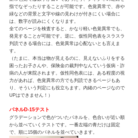
指でなぞったりすることが可能です。色覚異常で、赤や
緑などの背景と文字や線の見わけが付きにくい場合に
は、数字が読みにくくなります。
全てのページを検査すると、かなり軽い色覚異常でも、
発見することが可能です。逆に、仮性同色表をスラスラ
判読できる場合には、色覚異常は心配ないとも言えま
す。
（たまに、本当は物が見えるのに、見えないふりをする
困ったお子さんや、保険金の裁判中なんていう仮病・詐
病の人が来院されます。仮性同色表には、ある程度の視
力があれば、色覚異常の方でも判読できるページもあ
り、そういう判定にも役立ちます。内緒のページなので
UPはできません！）
パネルD-15テスト
グラデーションで色がついたパネルを、色合いが近い順
から並べていくテストです。一番左端の青だけは固定
で、順に15個のパネルを並べていきます。