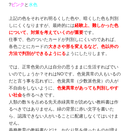
?
ピンク
と
水色
上記の色をそれぞれ明るくした色や、暗くした色も判別
しにくくなりますが、最終的には
経験上、難しかった色
について、対策を考えていくのが重要
です。
仕事で、色のついたカードが判別しにくいのであれば、
各色ごとにカードの
大きさや形を変えるなど、色以外の
方法で判別ができるようにる
ようにしたりします。
では、正常色覚の人は自分の思うままに生活すればでい
いのでしょうか？それはNOです。色覚異常の人もいるの
だと言う事を忘れずに、色覚異常（少数派色覚）の人が
不自由をしないように、
色覚異常があっても判別しやす
い社会
を作るべきです。
人類の数％を占める先天赤緑異常が読めない教科書は作
るべきではありません。緑の背景に赤い文字を書いた
ら、認識できない人がいることに配慮しなくてはいけま
せん。
義務教育の教科書などは、かなり気を使ったものが増え