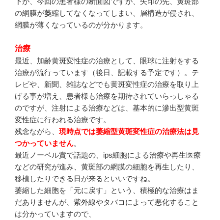
下が、今回の患者様の断面図ですが、矢印の先、黄斑部
の網膜が萎縮してなくなってしまい、層構造が侵され、
網膜が薄くなっているのが分かります。
治療
最近、加齢黄斑変性症の治療として、眼球に注射をする
治療が流行っています（後日、記載する予定です）。テ
レビや、新聞、雑誌などでも黄斑変性症の治療を取り上
げる事が増え、患者様も治療を期待されていらっしゃる
のですが、注射による治療などは、基本的に滲出型黄斑
変性症に行われる治療です。
残念ながら、
現時点では萎縮型黄斑変性症の治療法は見
つかっていません
。
最近ノーベル賞で話題の、ips細胞による治療や再生医療
などの研究が進み、黄斑部の網膜の細胞を再生したり、
移植したりできる日が来るといいですね。
萎縮した細胞を「元に戻す」という、積極的な治療はま
だありませんが、紫外線やタバコによって悪化すること
は分かっていますので、