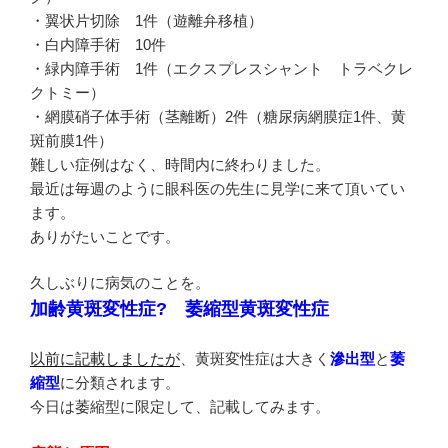
・翼状片切除 1件（遊離弁移植）
・白内障手術 10件
・緑内障手術 1件（エクスプレスシャント トラベクレ
クトミー）
・網膜硝子体手術（茎離断）2件（糖尿病網膜症1件、黄
斑前膜1件）
難しい症例はなく、時間内に終わりました。
最近は毎週のように眼科医の先生に見学に来て頂いてい
ます。
ありがたいことです。
久しぶりに病気のことを。
加齢黄斑変性症? 萎縮型黄斑変性症
以前に記載しましたが
、黄斑変性症は大きく
滲出型
と
萎
縮型
に分類されます。
今日は萎縮型に限定して、記載してみます。