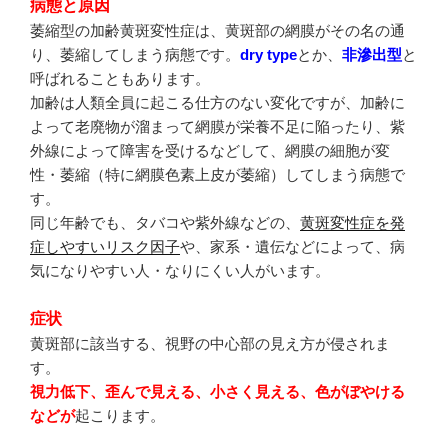
病態と原因
萎縮型の加齢黄斑変性症は、黄斑部の網膜がその名の通
り、萎縮してしまう病態です。
dry type
とか、
非滲出型
と
呼ばれることもあります。
加齢は人類全員に起こる仕方のない変化ですが、加齢に
よって老廃物が溜まって網膜が栄養不足に陥ったり、紫
外線によって障害を受けるなどして、網膜の細胞が変
性・萎縮（特に網膜色素上皮が萎縮）してしまう病態で
す。
同じ年齢でも、タバコや紫外線などの、
黄斑変性症を発
症しやすいリスク因子
や、家系・遺伝などによって、病
気になりやすい人・なりにくい人がいます。
症状
黄斑部に該当する、視野の中心部の見え方が侵されま
す。
視力低下、歪んで見える、小さく見える、色がぼやける
などが
起こります。