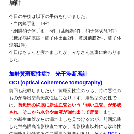
層計
今日の午後は以下の手術を行いました。
・白内障手術 14件
・網膜硝子体手術 5件（茎離断4件、硝子体切除1件）
（糖尿病網膜症・硝子体出血2件、黄斑前膜2件、硝子体
混濁1件）
今日はちょっと疲れましたが、みなさん無事に終わりま
した。
加齢黄斑変性症? 光干渉断層計
OCT(optical coherence tomography)
前回も記載しましたが
、黄斑変性症のうち、特に悪性の
ものが滲出型黄斑変性症になります。滲出型の変性で
は、
黄斑部の網膜に新生血管という「弱い血管」が形成
され、そこから水分や血液が漏れ出して貯留
します。
この新生血管からの漏れ出しを見つけるのが、前回記載
した蛍光眼底造影検査ですが、造影検査以外にも滲出性
の病態を評価するのに重要な検査があり、それが
OCT・