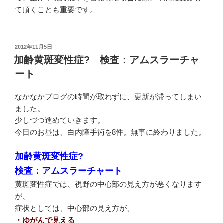
て頂くことも重要です。
投
2012年11月5日
稿
加齢黄斑変性症? 検査：アムスラーチャ
日:
ート
なかなかブログの時間が取れずに、更新が滞ってしまい
ました。
少しづつ進めていきます。
今日のお昼は、白内障手術を8件。無事に終わりました。
加齢黄斑変性症?
検査：アムスラーチャート
黄斑変性症では、視野の中心部の見え方が悪くなります
が、
症状としては、中心部の見え方が、
・ゆがんで見える