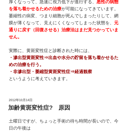
厚くなっって、急速に視力低下が進行する、
悪性の病態
を落ち着かせるための治療
が可能になってきています。
萎縮性の病変、つまり細胞が死んでしまったりして、網
膜が薄くなって、見えにくくなってしまった状態を、
元
通りに戻す（回復させる）治療法はまだ見つかっていま
せん。
実際に、黄斑変性症と診断された時には、
・滲出型黄斑変性⇒出血や水分の貯留を落ち着かせるた
めの治療を行う。
・非滲出型・萎縮型黄斑変性症⇒経過観察
というように考えていきます。
投
2012年10月14日
稿
加齢黄斑変性症? 原因
日:
土曜日ですが、ちょっと手術の待ち時間が長いので、今
日の午後は