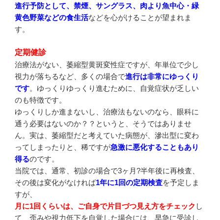
進行予防として、禁煙、サングラス、肉より魚中心・緑
黄色野菜などの食生活
などを心がけることが望まれま
す。
定期健診
治療法がない、萎縮型黄斑変性症ですが、年単位で少し
視力が落ちるなど、多くの場合で
進行は非常にゆっくり
です
。ゆっくりゆっくり進むために、自覚症状が乏しい
のも特徴です。
ゆっくりしか進まないし、治療法もないのなら、眼科に
通う必要はないのか？？というと、そうではありませ
ん。実は、萎縮型だと考えていた病態が、滲出型に変わ
ってしまったりと、稀ですが
急激に悪化することもあり
得る
のです。
当院では、通常、初診の場合で3ヶ月?半年後に再検査、
その後は変化がなければ
1年に1回の定期検査
を予定しま
すが、
月に1回くらいは、ご自身で片目づつ見え方をチェック
し
て、歪みや視力低下を自覚した場合には、早急に受診し