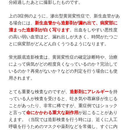
分経過したあとに撮影したものです。
上の3症例のように、滲出型黄斑変性症で、新生血管があ
る場合には、
新生血管から造影剤が漏れ出て、病変部に
溜まった造影剤が白く写ります
。出血をしやすい悪性度
の高い弱い血管ほど、漏れ出しが大きく、時間がたつご
とに病変部がどんどん白くうつるようになります。
蛍光眼底造影検査は、黄斑変性症の確定診断時や、治療
によって病気がどの程度良くなっているのか？完治して
いるのか？再発がないか？などの判定を行う場合にも使
用されます。
とても重要な検査なのですが、
造影剤にアレルギー
を持
っている人が検査を受けると、吐き気や蕁麻疹が生じる
ことがあったり、非常に稀ですが、重症例ではショック
と言って
命にかかわる重大な副作用
が起こることがあり
えます。（当院では造影検査を行う時には、近くに人工
呼吸を行うためのマスクや薬剤などを常備し、すぐに内