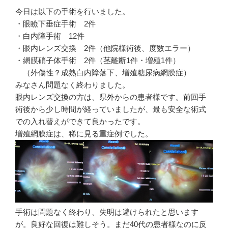
今日は以下の手術を行いました。
・眼瞼下垂症手術 2件
・白内障手術 12件
・眼内レンズ交換 2件（他院様術後、度数エラー）
・網膜硝子体手術 2件（茎離断1件・増殖1件）
（外傷性？成熟白内障落下、増殖糖尿病網膜症）
みなさん問題なく終わりました。
眼内レンズ交換の方は、県外からの患者様です。前回手
術後から少し時間が経っていましたが、最も安全な術式
での入れ替えができて良かったです。
増殖網膜症は、稀に見る重症例でした。
手術は問題なく終わり、失明は避けられたと思います
が。良好な回復は難しそう。まだ40代の患者様なのに反