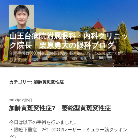
コ
ン
テ
ン
ツ
山王台病院附属眼科・内科クリニッ
へ
ク院長 栗原勇大の眼科ブログ
ス
年間手術数5000件以上の医師が、眼科のこと、わかりやすく解説
キ
します。
ッ
プ
カテゴリー: 加齢黄斑変性症
投
2012年12月5日
稿
加齢黄斑変性症? 萎縮型黄斑変性症
日:
今日は以下の手術を行いました。
・眼瞼下垂症 2件（CO2レーザー：ミュラー筋タッキン
グ）