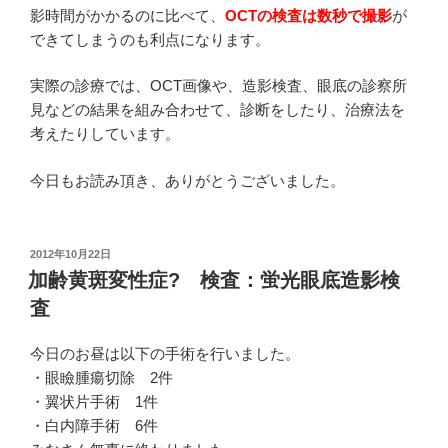
影時間がかかるのに比べて、
OCTの検査は数秒で撮影
が
できてしまうのも利点になります。
実際の診療では、OCT画像や、造影検査、眼底の診察所
見などの結果を組み合わせて、診断をしたり、治療法を
考えたりしています。
今日もお読み頂き、ありがとうございました。
投
2012年10月22日
稿
加齢黄斑変性症? 検査：蛍光眼底造影検
日:
査
今日のお昼は以下の手術を行いました。
・眼瞼腫瘍切除 2件
・翼状片手術 1件
・白内障手術 6件