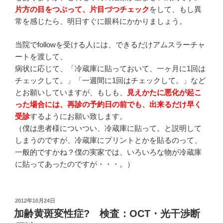
片方の目をつぶって、片目づつチェック
をして、もし異
常を感じたら、明日すぐに眼科にかかりましょう。
当院でfollowを受ける人には、できるだけアムスラーチャ
ートを渡して、
病状に応じて、「冷蔵庫に貼っておいて、一ヶ月に1回は
チェックして。」「一週間に1回はチェックして。」など
とお願いしていますが、もしも、
見えかたに悪化が起こ
った場合には、再診の予約日の前でも、出来るだけ早く
受診
するようにお願い致します。
（僕は患者様についつい、冷蔵庫に貼って。と説明して
しまうのですが、冷蔵庫にプリントとかを貼るのって、
一般的ですかね？僕の実家では、いろいろな物が冷蔵庫
に貼ってあったのですが・・・。）
投
2012年10月24日
稿
加齢黄斑変性症? 検査：OCT・光干渉断
日: