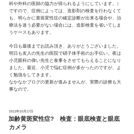
科や外科の医師の協力が得られるようにしています。）
ですので、症例によっては、造影剤の検査を行わなくて
も、明らかに黄斑変性症の確定診断が出来る場合や、治
療法を迷う必要がない場合には、造影検査を省いてしま
うケースもあります。
今日も最後までお読み頂き、ありがとうございました。
明日も友人の先生の医院で硝子体手術のお手伝い。夜は
小児眼科の偉い先生と食事をさせてもらえることになり
ました。最近、小児で悩む症例が多かったのですが、よ
く勉強をしてきます。
なかなかブログの更新が進みませんが、実際の診療も大
事なので。
投
2012年10月17日
稿
加齢黄斑変性症? 検査：眼底検査と眼底
日:
カメラ