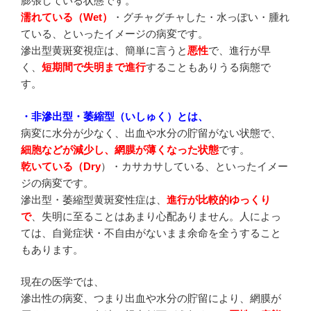
膨張している状態です。
濡れている（Wet）
・グチャグチャした・水っぽい・腫れ
ている、といったイメージの病変です。
滲出型黄斑変視症は、簡単に言うと
悪性
で、進行が早
く、
短期間で失明まで進行
することもありうる病態で
す。
・非滲出型・萎縮型（いしゅく）とは、
病変に水分が少なく、出血や水分の貯留がない状態で、
細胞などが減少し、網膜が薄くなった状態
です。
乾いている（Dry
）・カサカサしている、といったイメー
ジの病変です。
滲出型・萎縮型黄斑変性症は、
進行が比較的ゆっくり
で
、失明に至ることはあまり心配ありません。人によっ
ては、自覚症状・不自由がないまま余命を全うすること
もあります。
現在の医学では、
滲出性の病変、つまり出血や水分の貯留により、網膜が