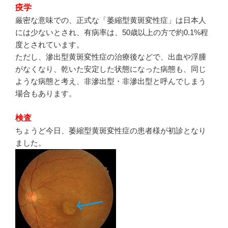
疫学
厳密な意味での、正式な「萎縮型黄斑変性症」は日本人
には少ないとされ、有病率は、50歳以上の方で約0.1%程
度とされています。
ただし、滲出型黄斑変性症の治療後などで、出血や浮腫
がなくなり、乾いた安定した状態になった病態も、同じ
ような病態と考え、非滲出型・非滲出型と呼んでしまう
場合もあります。
検査
ちょうど今日、萎縮型黄斑変性症の患者様が初診となり
ました。