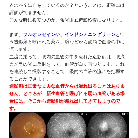
るのか？出血をしているのか？ということは、正確には
評価ができません。
こんな時に役立つのが、蛍光眼底造影検査になります。
まず、
フルオレセイン
や、
インドシアニングリーン
とい
う造影剤と呼ばれる薬を、腕などから点滴で血管の中に
流します。
血流に乗って、眼内の血管の中を流れた造影剤は、眼底
カメラの光に反射をして、血管が白く写つります。これ
を連続して撮影することで、眼内の血液の流れを把握す
ることができます。
造影剤は正常な丈夫な血管からは漏れ出ることはありま
せん。ところが、新生血管と呼ばれる弱い血管がある場
合には、そこから造影剤が漏れ出してきてしまうので
す。