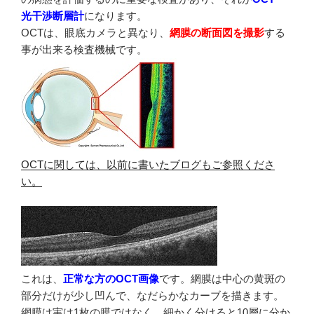
光干渉断層計
になります。
OCTは、眼底カメラと異なり、
網膜の断面図を撮影
する
事が出来る検査機械です。
OCTに関しては、以前に書いたブログもご参照くださ
い。
これは、
正常な方のOCT画像
です。網膜は中心の黄斑の
部分だけが少し凹んで、なだらかなカーブを描きます。
網膜は実は1枚の膜ではなく、細かく分けると10層に分か