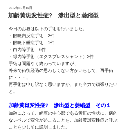
投
2012年10月15日
稿
加齢黄斑変性症? 滲出型と萎縮型
日:
今日のお昼は以下の手術を行いました。
・眼瞼内反症手術 2件
・眼瞼下垂症手術 1件
・白内障手術 6件
・緑内障手術（エクスプレスシャント）2件
手術は問題なく終わっていますが、
外来で術後経過の思わしくない方がいらして、再手術
に・・・。
再手術は申し訳なく思いますが、また全力で頑張りたい
と。
加齢黄斑変性症? 滲出型と萎縮型 その１
加齢によって、網膜の中心部である黄斑の性状に、病的
なレベルで変化が起こることを、加齢黄斑変性症と呼ぶ
ことを少し前に説明しました。