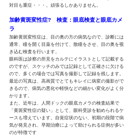
対目も重症・・・。頑張るしかありません。
加齢黄斑変性症? 検査：眼底検査と眼底カメ
ラ
加齢黄斑変性症は、目の奥の方の病気なので、診断には
通常、瞳を開く目薬を付けて、散瞳をさせ、目の奥を覗
き込む検査を行います。
眼科医は診察の所見をカルテにイラストとして記載する
のですが、スケッチのみでは記録として正確さに欠ける
ので、多くの場合では写真を撮影して記録を残します。
最近の写真は、高画質でとてもキレイに病変の撮影がで
きるので、病気の悪化や軽快などの細かい変化がよく分
かります。
また、近年は、人間ドックの眼底カメラの検査結果で
「黄斑変性症の疑い」として、眼科受診を勧められるケ
ースも増えています。自覚症状のない、初期の段階で病
気が発見され、早期治療によって助けられる症例が多い
のが特徴です