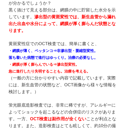
が分かるでしょうか？
黒く抜けて見える部分は、網膜の中に貯留した水分を示
しています。
滲出型の黄斑変性では、新生血管から漏れ
出た出血や水分によって、網膜が厚く膨らんだ状態とな
ります。
黄斑変性症でのOCT検査では、簡単に書くと、
・網膜が薄く、ペッタンコ⇒非滲出型・萎縮型変性。
落ち着いた病態で進行はゆっくり。治療の必要なし。
・網膜が厚く膨らんでいる⇒滲出型変性。
急に進行したり失明することも。治療を考える。
（一般の方に分かりやすい内容で記載しています。実際
には、新生血管の状態など、OCT画像から様々な情報を
検討します。）
蛍光眼底造影検査では、非常に稀ですが、アレルギーに
よってショックを起こるなどの合併症のリスクがありま
す。一方、
OCT検査は副作用が全くない
ことが利点とな
ります。また、造影検査はとても眩しくて、約10分の撮