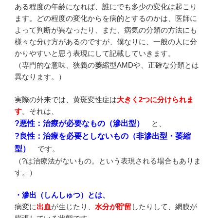
ある程度の年齢になれば、誰にでも多少の変化は起こり
ます。どの程度の変化からを病的とするのかは、医師に
よって判断が異なったり、また、病気の分類の方法にも
様々な分け方があるのですが、僕なりに、一般の人に分
かりやすいと思う表現にして記載していきます。
（専門的な意味、狭義の萎縮型AMDや、正確な分類とは
異なります。）
実際の外来では、黄斑変性症は
大きく2つに分けられま
す
。それは、
?悪性：治療が必要なもの（滲出型）
と、
?良性：治療を必要としないもの（非滲出型・萎縮
型）
です。
（?は治療法がないもの。という表現される場合もありま
す。）
・滲出（しんしゅつ）とは、
病変に
出血
が生じたり、
水分が貯留
したりして、網膜が