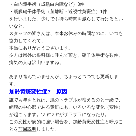
・白内障手術（成熟白内障など）3件
・網膜硝子体手術（茎離断・近視性黄斑症）1件
を行いました。少しでも待ち時間を減らして行けるとい
いなと。
スタッフの皆さんは、本来お休みの時間なのに、いつも
協力してくれて、
本当にありがとうございます。
夕方は県外の眼科様に呼んで頂き、硝子体手術を数件。
病気の人は沢山いますね。
あまり進んでいませんが、ちょっとづつでも更新しま
す。
加齢黄斑変性症? 原因
誰でも年をとれば、肌のトラブルが増えるのと一緒で、
網膜の中心部である黄斑にも、いろいろな変化（変性）
が起こります。ツヤツヤがザラザラになったり。
この変性が病的に強い場合を、加齢黄斑変性症と呼ぶこ
とを
前回説明
しました。