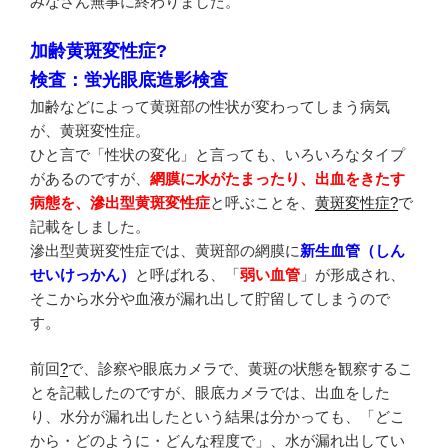
みなさん無事に終わりました。
加齢黄斑変性症?
検査：蛍光眼底造影検査
加齢などによって黄斑部の性状が変わってしまう病気
が、黄斑変性症。
ひと言で「性状の変化」と言っても、いろいろなタイプ
があるのですが、
網膜に水がたまったり、出血をきたす
病態を、滲出型黄斑変性症
と呼ぶことを、
黄斑変性症?
で
記載をしました。
滲出型黄斑変性症では、黄斑部の網膜に
新生血管（しん
せいけっかん）
と呼ばれる、「
弱い血管
」が形成され、
そこから水分や血液が漏れ出して貯留してしまうので
す。
前回
?
で、診察や眼底カメラで、黄斑の状態を観察するこ
とを記載したのですが、眼底カメラでは、出血をした
り、水分が漏れ出したという結果は分かっても、「どこ
から・どのように・どんな程度で」、水が漏れ出してい