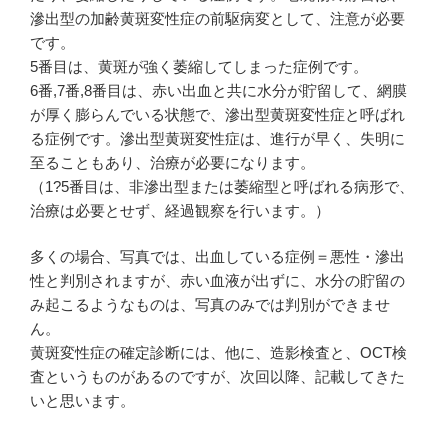
滲出型の加齢黄斑変性症の前駆病変として、注意が必要
です。
5番目は、黄斑が強く萎縮してしまった症例です。
6番,7番,8番目は、赤い出血と共に水分が貯留して、網膜
が厚く膨らんでいる状態で、滲出型黄斑変性症と呼ばれ
る症例です。滲出型黄斑変性症は、進行が早く、失明に
至ることもあり、治療が必要になります。
（1?5番目は、非滲出型または萎縮型と呼ばれる病形で、
治療は必要とせず、経過観察を行います。）
多くの場合、写真では、出血している症例＝悪性・滲出
性と判別されますが、赤い血液が出ずに、水分の貯留の
み起こるようなものは、写真のみでは判別ができませ
ん。
黄斑変性症の確定診断には、他に、造影検査と、OCT検
査というものがあるのですが、次回以降、記載してきた
いと思います。