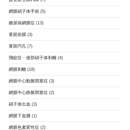
網膜硝子体手術
(5)
糖尿病網膜症
(13)
黄斑前膜
(3)
黄斑円孔
(7)
飛蚊症・後部硝子体剥離
(4)
網膜剥離
(18)
網膜中心動脈閉塞症
(3)
網膜中心静脈閉塞症
(2)
硝子体出血
(3)
網膜下血腫
(1)
網膜色素変性症
(2)