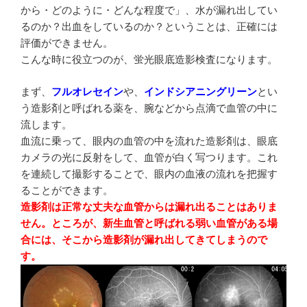
から・どのように・どんな程度で」、水が漏れ出してい
るのか？出血をしているのか？ということは、正確には
評価ができません。
こんな時に役立つのが、蛍光眼底造影検査になります。
まず、
フルオレセイン
や、
インドシアニングリーン
とい
う造影剤と呼ばれる薬を、腕などから点滴で血管の中に
流します。
血流に乗って、眼内の血管の中を流れた造影剤は、眼底
カメラの光に反射をして、血管が白く写つります。これ
を連続して撮影することで、眼内の血液の流れを把握す
ることができます。
造影剤は正常な丈夫な血管からは漏れ出ることはありま
せん。ところが、新生血管と呼ばれる弱い血管がある場
合には、そこから造影剤が漏れ出してきてしまうので
す。