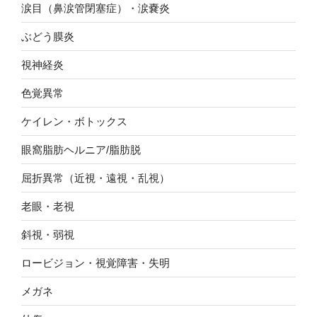
涙目（鼻涙管閉塞症）・涙嚢炎
ぶどう膜炎
視神経炎
色覚異常
ケイレン・ボトックス
眼窩脂肪ヘルニア/脂肪脱
屈折異常（近視・遠視・乱視）
老眼・老視
斜視・弱視
ロービジョン・視覚障害・失明
メガネ