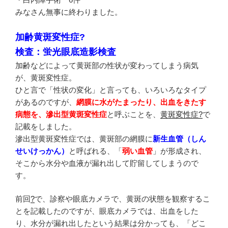
みなさん無事に終わりました。
加齢黄斑変性症?
検査：蛍光眼底造影検査
加齢などによって黄斑部の性状が変わってしまう病気
が、黄斑変性症。
ひと言で「性状の変化」と言っても、いろいろなタイプ
があるのですが、
網膜に水がたまったり、出血をきたす
病態を、滲出型黄斑変性症
と呼ぶことを、
黄斑変性症?
で
記載をしました。
滲出型黄斑変性症では、黄斑部の網膜に
新生血管（しん
せいけっかん）
と呼ばれる、「
弱い血管
」が形成され、
そこから水分や血液が漏れ出して貯留してしまうので
す。
前回
?
で、診察や眼底カメラで、黄斑の状態を観察するこ
とを記載したのですが、眼底カメラでは、出血をした
り、水分が漏れ出したという結果は分かっても、「どこ