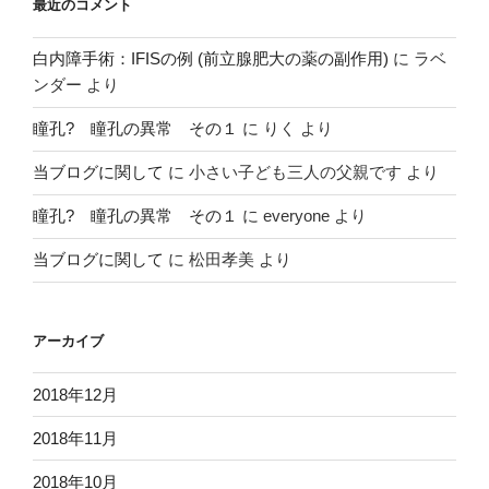
最近のコメント
白内障手術：IFISの例 (前立腺肥大の薬の副作用)
に
ラベ
ンダー
より
瞳孔? 瞳孔の異常 その１
に
りく
より
当ブログに関して
に
小さい子ども三人の父親です
より
瞳孔? 瞳孔の異常 その１
に
everyone
より
当ブログに関して
に
松田孝美
より
アーカイブ
2018年12月
2018年11月
2018年10月