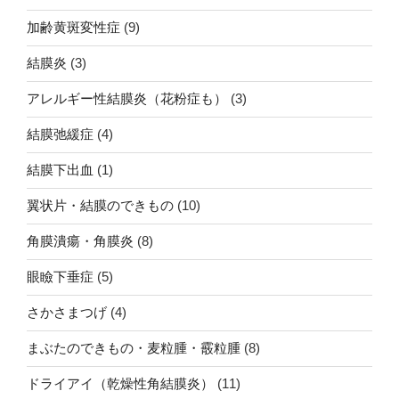
加齢黄斑変性症
(9)
結膜炎
(3)
アレルギー性結膜炎（花粉症も）
(3)
結膜弛緩症
(4)
結膜下出血
(1)
翼状片・結膜のできもの
(10)
角膜潰瘍・角膜炎
(8)
眼瞼下垂症
(5)
さかさまつげ
(4)
まぶたのできもの・麦粒腫・霰粒腫
(8)
ドライアイ（乾燥性角結膜炎）
(11)