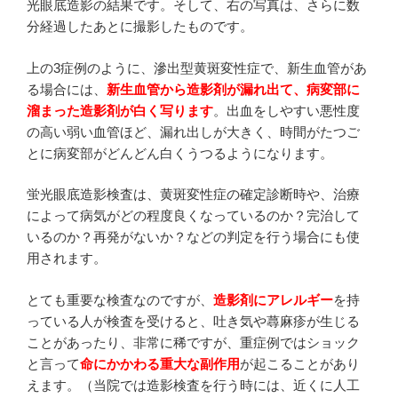
光眼底造影の結果です。そして、右の写真は、さらに数
分経過したあとに撮影したものです。
上の3症例のように、滲出型黄斑変性症で、新生血管があ
る場合には、
新生血管から造影剤が漏れ出て、病変部に
溜まった造影剤が白く写ります
。出血をしやすい悪性度
の高い弱い血管ほど、漏れ出しが大きく、時間がたつご
とに病変部がどんどん白くうつるようになります。
蛍光眼底造影検査は、黄斑変性症の確定診断時や、治療
によって病気がどの程度良くなっているのか？完治して
いるのか？再発がないか？などの判定を行う場合にも使
用されます。
とても重要な検査なのですが、
造影剤にアレルギー
を持
っている人が検査を受けると、吐き気や蕁麻疹が生じる
ことがあったり、非常に稀ですが、重症例ではショック
と言って
命にかかわる重大な副作用
が起こることがあり
えます。（当院では造影検査を行う時には、近くに人工