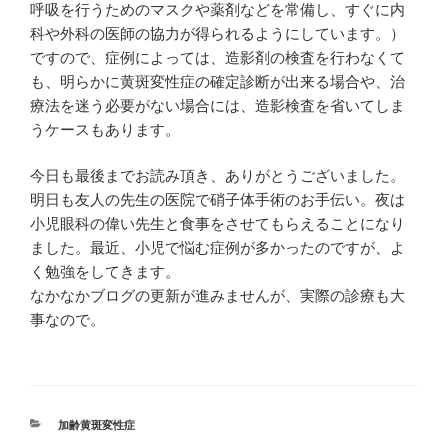
呼吸を行うためのマスクや薬剤などを常備し、すぐに内
科や外科の医師の協力が得られるようにしています。）
ですので、症例によっては、造影剤の検査を行わなくて
も、明らかに黄斑変性症の確定診断が出来る場合や、治
療法を迷う必要がない場合には、造影検査を省いてしま
うケースもあります。
今日も最後までお読み頂き、ありがとうございました。
明日も友人の先生の医院で硝子体手術のお手伝い。夜は
小児眼科の偉い先生と食事をさせてもらえることになり
ました。最近、小児で悩む症例が多かったのですが、よ
く勉強をしてきます。
なかなかブログの更新が進みませんが、実際の診療も大
事なので。
カ
加齢黄斑変性症
テ