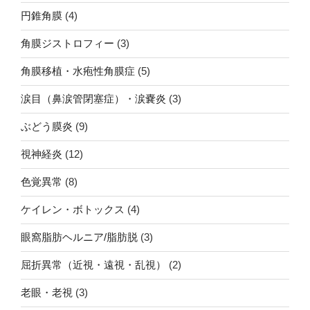
円錐角膜
(4)
角膜ジストロフィー
(3)
角膜移植・水疱性角膜症
(5)
涙目（鼻涙管閉塞症）・涙嚢炎
(3)
ぶどう膜炎
(9)
視神経炎
(12)
色覚異常
(8)
ケイレン・ボトックス
(4)
眼窩脂肪ヘルニア/脂肪脱
(3)
屈折異常（近視・遠視・乱視）
(2)
老眼・老視
(3)