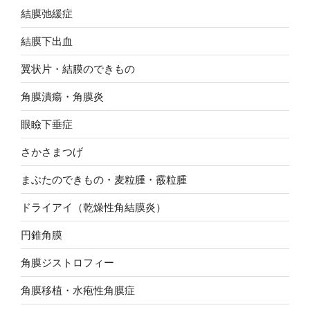
結膜弛緩症
結膜下出血
翼状片・結膜のできもの
角膜潰瘍・角膜炎
眼瞼下垂症
さかさまつげ
まぶたのできもの・麦粒腫・霰粒腫
ドライアイ（乾燥性角結膜炎）
円錐角膜
角膜ジストロフィー
角膜移植・水疱性角膜症