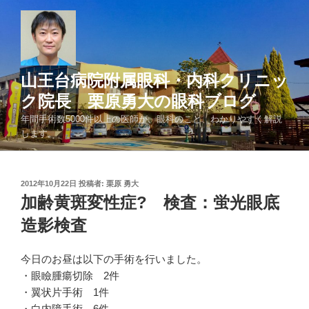
コ
ン
テ
ン
ツ
山王台病院附属眼科・内科クリニッ
へ
ク院長 栗原勇大の眼科ブログ
ス
年間手術数5000件以上の医師が、眼科のこと、わかりやすく解説
キ
します。
ッ
プ
投
2012年10月22日
投稿者:
栗原 勇大
稿
加齢黄斑変性症? 検査：蛍光眼底
日:
造影検査
今日のお昼は以下の手術を行いました。
・眼瞼腫瘍切除 2件
・翼状片手術 1件
・白内障手術 6件