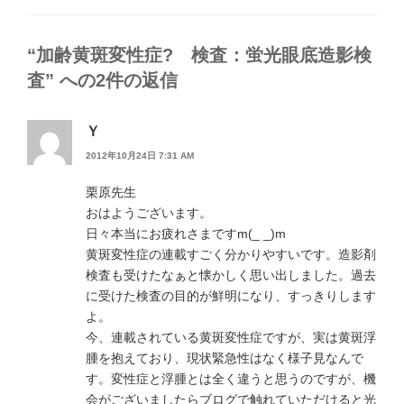
ゴ
リ
ー
“加齢黄斑変性症? 検査：蛍光眼底造影検
査” への2件の返信
Ｙ
2012年10月24日 7:31 AM
栗原先生
おはようございます。
日々本当にお疲れさまですm(_ _)m
黄斑変性症の連載すごく分かりやすいです。造影剤
検査も受けたなぁと懐かしく思い出しました。過去
に受けた検査の目的が鮮明になり、すっきりします
よ。
今、連載されている黄斑変性症ですが、実は黄斑浮
腫を抱えており、現状緊急性はなく様子見なんで
す。変性症と浮腫とは全く違うと思うのですが、機
会がございましたらブログで触れていただけると光