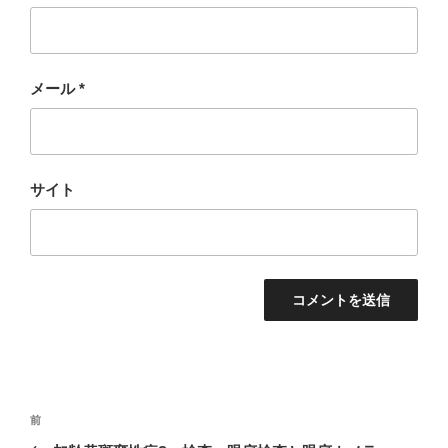
メール
*
サイト
投
過
前
稿
去