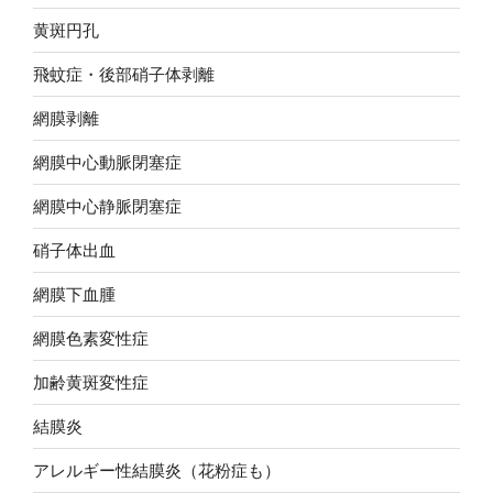
黄斑円孔
飛蚊症・後部硝子体剥離
網膜剥離
網膜中心動脈閉塞症
網膜中心静脈閉塞症
硝子体出血
網膜下血腫
網膜色素変性症
加齢黄斑変性症
結膜炎
アレルギー性結膜炎（花粉症も）