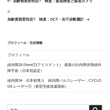
加齢黄斑変性症? 検査：眼底検査と眼底カメラ
ナ
の
ビ
投
次
次
稿
ゲ
の
加齢黄斑変性症? 検査：OCT・光干渉断層計
投
ー
稿
シ
ョ
プロフィール・注目情報
ン
プロフィール
緑内障28 iStent①(アイステント) 最新の白内障併用緑内
障手術（日本初認定）
緑内障34 日本初導入 緑内障パルスレーザー；CYCLO
G6 レーザー①（新型毛様体凝固術）
検
検