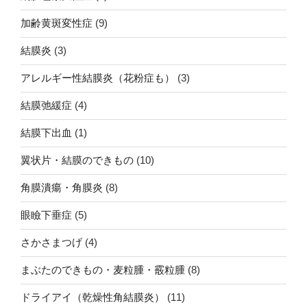
加齢黄斑変性症
(9)
結膜炎
(3)
アレルギー性結膜炎（花粉症も）
(3)
結膜弛緩症
(4)
結膜下出血
(1)
翼状片・結膜のできもの
(10)
角膜潰瘍・角膜炎
(8)
眼瞼下垂症
(5)
さかさまつげ
(4)
まぶたのできもの・麦粒腫・霰粒腫
(8)
ドライアイ（乾燥性角結膜炎）
(11)