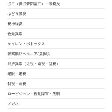
涙目（鼻涙管閉塞症）・涙嚢炎
ぶどう膜炎
視神経炎
色覚異常
ケイレン・ボトックス
眼窩脂肪ヘルニア/脂肪脱
屈折異常（近視・遠視・乱視）
老眼・老視
斜視・弱視
ロービジョン・視覚障害・失明
メガネ