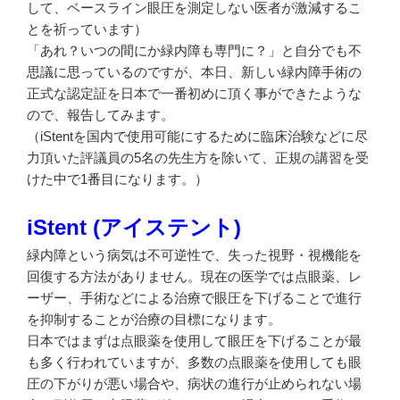
して、ベースライン眼圧を測定しない医者が激減するこ
とを祈っています）
「あれ？いつの間にか緑内障も専門に？」と自分でも不
思議に思っているのですが、本日、新しい緑内障手術の
正式な認定証を日本で一番初めに頂く事ができたような
ので、報告してみます。
（iStentを国内で使用可能にするために臨床治験などに尽
力頂いた評議員の5名の先生方を除いて、正規の講習を受
けた中で1番目になります。）
iStent (アイステント)
緑内障という病気は不可逆性で、失った視野・視機能を
回復する方法がありません。現在の医学では点眼薬、レ
ーザー、手術などによる治療で眼圧を下げることで進行
を抑制することが治療の目標になります。
日本ではまずは点眼薬を使用して眼圧を下げることが最
も多く行われていますが、多数の点眼薬を使用しても眼
圧の下がりが悪い場合や、病状の進行が止められない場