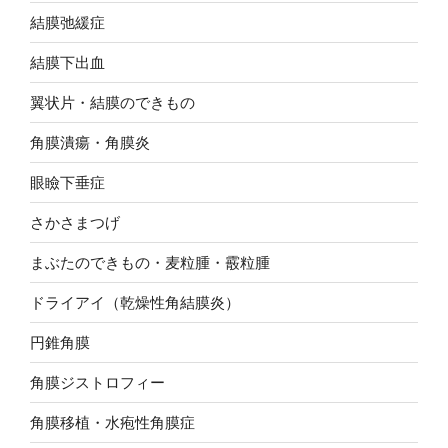
結膜弛緩症
結膜下出血
翼状片・結膜のできもの
角膜潰瘍・角膜炎
眼瞼下垂症
さかさまつげ
まぶたのできもの・麦粒腫・霰粒腫
ドライアイ（乾燥性角結膜炎）
円錐角膜
角膜ジストロフィー
角膜移植・水疱性角膜症