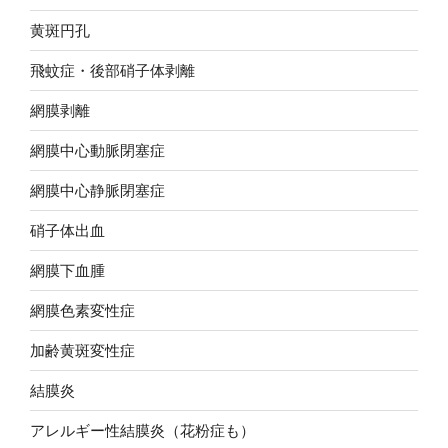
黄斑円孔
飛蚊症・後部硝子体剥離
網膜剥離
網膜中心動脈閉塞症
網膜中心静脈閉塞症
硝子体出血
網膜下血腫
網膜色素変性症
加齢黄斑変性症
結膜炎
アレルギー性結膜炎（花粉症も）