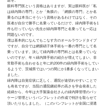
題を。
眼科専門医という資格はありますが、実は眼科医が「私
は緑内障の専門」とか「角膜の」「網膜の専門」とか名
乗るのは本当にそういう資格があるわけではなく、その
医者が自分で勝手に名乗っているだけで、緑内障手術を1
件も行っていない先生が緑内障専門と名乗っても一応は
問題ないのです。
僕は基本的になんでもこなす方のオールラウンドタイプ
ですが、自分では網膜硝子体手術を一番の専門として名
乗っています。決して緑内障の専門科とは名乗っていな
いのですが、年々緑内障手術の紹介が増えてしまい、非
常勤手術も合わせると年に約200件の緑内障手術をしてい
るようで、茨城県ではいつの間にか1番多くなってしまい
ました。
緑内障は自覚症状に乏しく、通院が途切れやすいことで
も有名ですが、当院の通院継続率の高さを学会発表した
経緯から、今年は大手製薬会社さんの緑内障管理のパッ
ケージ管理というパンフレットの作成で特許を取らせて
頂いたりもしました。（このパンフレットが全国に浸透