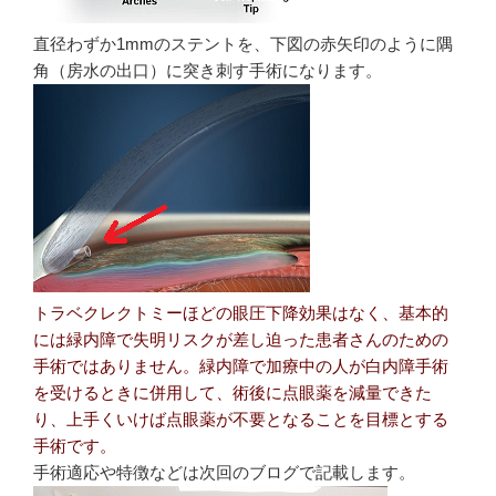
直径わずか1mmのステントを、下図の赤矢印のように隅
角（房水の出口）に突き刺す手術になります。
トラベクレクトミーほどの眼圧下降効果はなく、基本的
には緑内障で失明リスクが差し迫った患者さんのための
手術ではありません。緑内障で加療中の人が白内障手術
を受けるときに併用して、術後に点眼薬を減量できた
り、上手くいけば点眼薬が不要となることを目標とする
手術です。
手術適応や特徴などは次回のブログで記載します。