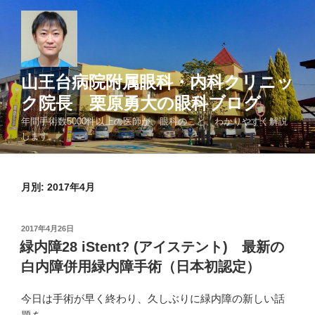
コ
ン
テ
ン
ツ
山王台病院附属眼科・内科クリニッ
へ
ク院長 栗原勇大の眼科ブログ
ス
年間手術数5000件以上の医師が、眼科のこと、わかりやすく解説
キ
します。
ッ
プ
月別: 2017年4月
投
2017年4月26日
稿
緑内障28 iStent? (アイステント) 最新の
日:
白内障併用緑内障手術（日本初認定）
今日は手術が早く終わり、久しぶりに緑内障の新しい話