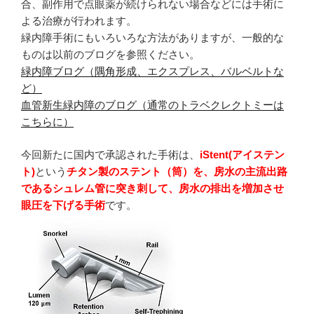
合、副作用で点眼薬が続けられない場合などには手術に
よる治療が行われます。
緑内障手術にもいろいろな方法がありますが、一般的な
ものは以前のブログを参照ください。
緑内障ブログ（隅角形成、エクスプレス、バルベルトな
ど）
血管新生緑内障のブログ（通常のトラベクレクトミーは
こちらに）
今回新たに国内で承認された手術は、
iStent(アイステン
ト)
という
チタン製のステント（筒）を、房水の主流出路
であるシュレム管に突き刺して、房水の排出を増加させ
眼圧を下げる手術
です。