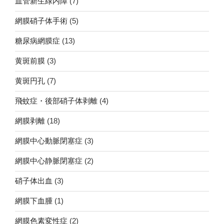
血管新生緑内障
(7)
網膜硝子体手術
(5)
糖尿病網膜症
(13)
黄斑前膜
(3)
黄斑円孔
(7)
飛蚊症・後部硝子体剥離
(4)
網膜剥離
(18)
網膜中心動脈閉塞症
(3)
網膜中心静脈閉塞症
(2)
硝子体出血
(3)
網膜下血腫
(1)
網膜色素変性症
(2)