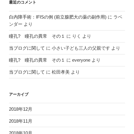
最近のコメント
白内障手術：IFISの例 (前立腺肥大の薬の副作用)
に
ラベ
ンダー
より
瞳孔? 瞳孔の異常 その１
に
りく
より
当ブログに関して
に
小さい子ども三人の父親です
より
瞳孔? 瞳孔の異常 その１
に
everyone
より
当ブログに関して
に
松田孝美
より
アーカイブ
2018年12月
2018年11月
2018年10月