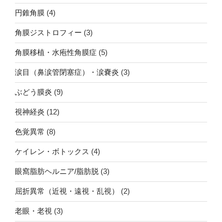
円錐角膜
(4)
角膜ジストロフィー
(3)
角膜移植・水疱性角膜症
(5)
涙目（鼻涙管閉塞症）・涙嚢炎
(3)
ぶどう膜炎
(9)
視神経炎
(12)
色覚異常
(8)
ケイレン・ボトックス
(4)
眼窩脂肪ヘルニア/脂肪脱
(3)
屈折異常（近視・遠視・乱視）
(2)
老眼・老視
(3)