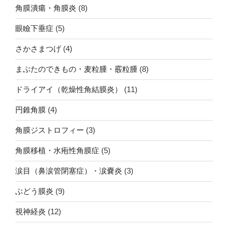
角膜潰瘍・角膜炎
(8)
眼瞼下垂症
(5)
さかさまつげ
(4)
まぶたのできもの・麦粒腫・霰粒腫
(8)
ドライアイ（乾燥性角結膜炎）
(11)
円錐角膜
(4)
角膜ジストロフィー
(3)
角膜移植・水疱性角膜症
(5)
涙目（鼻涙管閉塞症）・涙嚢炎
(3)
ぶどう膜炎
(9)
視神経炎
(12)