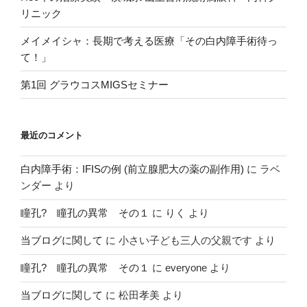
リニック
メイメイシャ：長期で考える医療「その白内障手術待っ
て！」
第1回 グラウコスMIGSセミナー
最近のコメント
白内障手術：IFISの例 (前立腺肥大の薬の副作用)
に
ラベ
ンダー
より
瞳孔? 瞳孔の異常 その１
に
りく
より
当ブログに関して
に
小さい子ども三人の父親です
より
瞳孔? 瞳孔の異常 その１
に
everyone
より
当ブログに関して
に
松田孝美
より