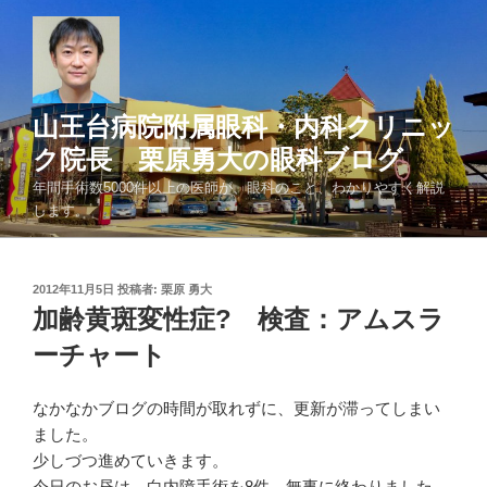
コ
ン
テ
ン
ツ
山王台病院附属眼科・内科クリニッ
へ
ク院長 栗原勇大の眼科ブログ
ス
年間手術数5000件以上の医師が、眼科のこと、わかりやすく解説
キ
します。
ッ
プ
投
2012年11月5日
投稿者:
栗原 勇大
稿
加齢黄斑変性症? 検査：アムスラ
日:
ーチャート
なかなかブログの時間が取れずに、更新が滞ってしまい
ました。
少しづつ進めていきます。
今日のお昼は、白内障手術を8件。無事に終わりました。