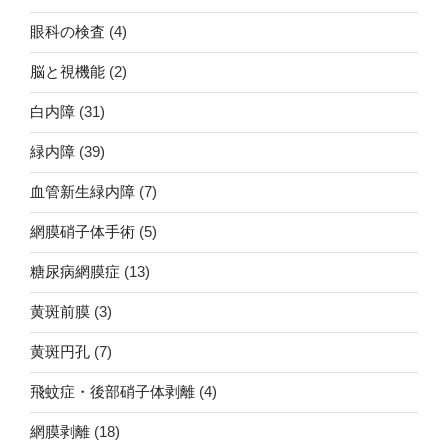
眼科の検査
(4)
脳と視機能
(2)
白内障
(31)
緑内障
(39)
血管新生緑内障
(7)
網膜硝子体手術
(5)
糖尿病網膜症
(13)
黄斑前膜
(3)
黄斑円孔
(7)
飛蚊症・後部硝子体剥離
(4)
網膜剥離
(18)