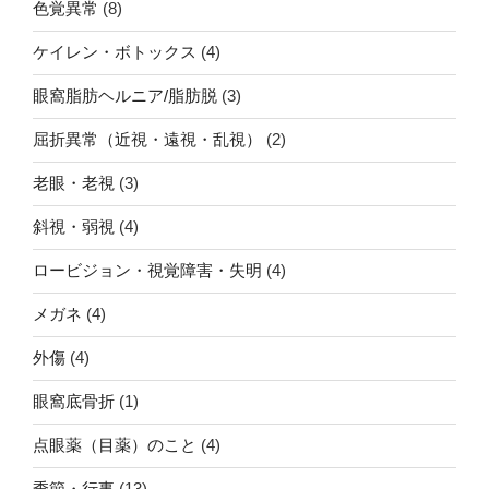
色覚異常
(8)
ケイレン・ボトックス
(4)
眼窩脂肪ヘルニア/脂肪脱
(3)
屈折異常（近視・遠視・乱視）
(2)
老眼・老視
(3)
斜視・弱視
(4)
ロービジョン・視覚障害・失明
(4)
メガネ
(4)
外傷
(4)
眼窩底骨折
(1)
点眼薬（目薬）のこと
(4)
季節・行事
(13)