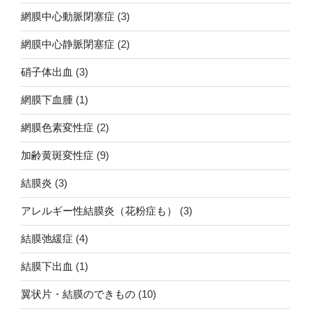
網膜中心動脈閉塞症
(3)
網膜中心静脈閉塞症
(2)
硝子体出血
(3)
網膜下血腫
(1)
網膜色素変性症
(2)
加齢黄斑変性症
(9)
結膜炎
(3)
アレルギー性結膜炎（花粉症も）
(3)
結膜弛緩症
(4)
結膜下出血
(1)
翼状片・結膜のできもの
(10)