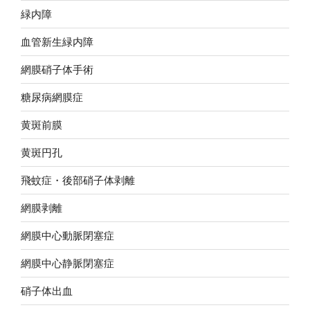
緑内障
血管新生緑内障
網膜硝子体手術
糖尿病網膜症
黄斑前膜
黄斑円孔
飛蚊症・後部硝子体剥離
網膜剥離
網膜中心動脈閉塞症
網膜中心静脈閉塞症
硝子体出血