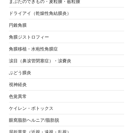
まぶたのできもの・麦粒腫・霰粒腫
ドライアイ（乾燥性角結膜炎）
円錐角膜
角膜ジストロフィー
角膜移植・水疱性角膜症
涙目（鼻涙管閉塞症）・涙嚢炎
ぶどう膜炎
視神経炎
色覚異常
ケイレン・ボトックス
眼窩脂肪ヘルニア/脂肪脱
屈折異常（近視・遠視・乱視）