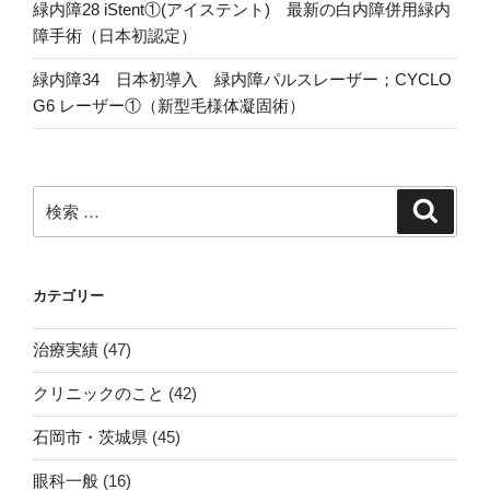
緑内障28 iStent①(アイステント) 最新の白内障併用緑内
障手術（日本初認定）
緑内障34 日本初導入 緑内障パルスレーザー；CYCLO
G6 レーザー①（新型毛様体凝固術）
検
検
索
索:
カテゴリー
治療実績
(47)
クリニックのこと
(42)
石岡市・茨城県
(45)
眼科一般
(16)