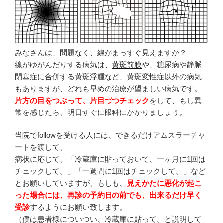
みなさんは、問題なく、線がまっすぐ見えますか？
線がゆがんだりする病気は、
黄斑前膜
や、糖尿病や静脈
閉塞症に合併する黄斑浮腫など、黄斑変性症以外の病気
もありますが、どれも早めの治療が望ましい病気です。
片方の目をつぶって、片目づつチェック
をして、もし異
常を感じたら、明日すぐに眼科にかかりましょう。
当院でfollowを受ける人には、できるだけアムスラーチャ
ートを渡して、
病状に応じて、「冷蔵庫に貼っておいて、一ヶ月に1回は
チェックして。」「一週間に1回はチェックして。」など
とお願いしていますが、もしも、
見えかたに悪化が起こ
った場合には、再診の予約日の前でも、出来るだけ早く
受診
するようにお願い致します。
（僕は患者様についつい、冷蔵庫に貼って。と説明して