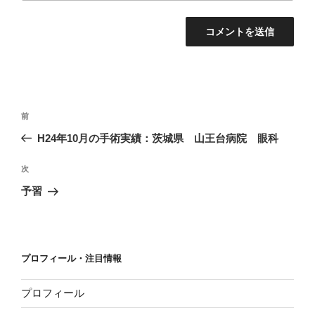
投
過
前
稿
去
H24年10月の手術実績：茨城県 山王台病院 眼科
ナ
の
ビ
投
次
次
稿
ゲ
の
予習
投
ー
稿
シ
ョ
プロフィール・注目情報
ン
プロフィール