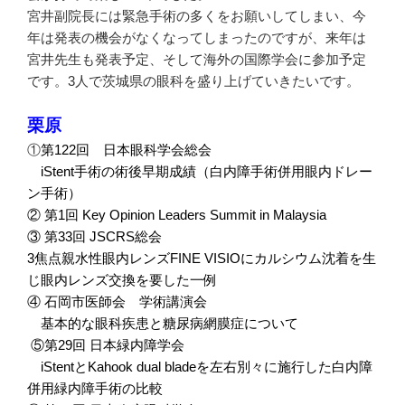
宮井副院長には緊急手術の多くをお願いしてしまい、今
年は発表の機会がなくなってしまったのですが、来年は
宮井先生も発表予定、そして海外の国際学会に参加予定
です。3人で茨城県の眼科を盛り上げていきたいです。
栗原
①
第
122
回 日本眼科学会総会
iStent
手術の術後早期成績（白内障手術併用眼内ドレー
ン手術）
②
第
1
回
Key Opinion Leaders Summit in Malaysia
③
第
33
回
JSCRS
総会
3
焦点親水性眼内レンズ
FINE VISIO
にカルシウム沈着を生
じ眼内レンズ交換を要した一例
④
石岡市医師会 学術講演会
基本的な眼科疾患と糖尿病網膜症について
⑤
第
29
回
日本緑内障学会
iStent
と
Kahook dual blade
を左右別々に施行した白内障
併用緑内障手術の比較