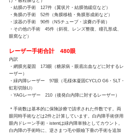
げ・霰粒腫など）
・結膜の手術 127件（翼状片・結膜弛緩症など）
・角膜の手術 52件（角膜移植・角膜形成術など）
・涙器の手術 90件（NSチューブ・涙嚢の手術）
・その他の手術 45件（斜視、レンズ整復、瞳孔形成、
眼窩など）
レーザー手術合計 480眼
内訳
・網膜光凝固 173眼（糖尿病・眼底出血などに対するレ
ーザー）
・緑内障レーザー 97眼（毛様体凝固CYCLO G6・SLT・
虹彩切除LI）
・YAGレーザー 210（後発白内障に対するレーザー）
＊手術数は基本的に保険診療で請求された件数です。両
眼同時手術などは2件と計算しています。白内障手術併用
眼内ドレーン手術・istentは緑内障単独としてカウント。
白内障の手術時に、逆さまつ毛や眼瞼下垂の手術を追加