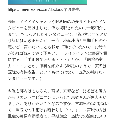
https://mei-meisha.com/doctors/栗原先生/
先日、メイメイシャという眼科医の紹介サイトからイン
タビューを受けました。僕も掲載されたので一応紹介し
ます。 ちょっとしたインタビューで、僕の考え全てとい
う訳にはいきませんが、一応、地産地消と早期手術の否
定など、言いたいことも載せて頂けていたので、お時間
があれば読んでみて下さい。 （メイメイシャは書店で目
にする、「手術数でわかる・・・」とか、「病院の実
力・・・」とか、眼科を紹介する雑誌のようで、実際は
医院の有料広告。というものではなく、企業の純粋なイ
ンタビューです。）
今週も都内はもちろん、宮城、京都など、はるばる遠方
からセカンドオピニオンにいらした患者さんが何人もい
ました。ありがたいことなのですが、宮城県の1名を除い
て、当院での手術はお断わりしています。（宮城の方は
重症の糖尿病網膜症で、早期加療、当院での治療にメリ