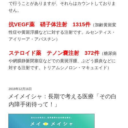
で行うことがありますが、それらはカウントしておりま
せん。
抗VEGF薬 硝子体注射 1315件
（加齢黄斑変
性症や黄斑浮腫などに対する注射です。ルセンティス・
アイリーア・アバスチン）
ステロイド薬 テノン嚢注射 372件
（糖尿病
や網膜静脈閉塞症などでの黄斑浮腫、ぶどう膜炎などに
対する注射です。トリアムシノロン・マキュエイド）
投
2018年12月16日
稿
メイメイシャ：長期で考える医療「その白
日:
内障手術待って！」