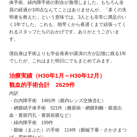
体手術、緑内障手術の割合が激増しました。もちろん全
員の経過が100点なんてことはありませんが、「多くの失
明者を救えた」という意味では、3人とも非常に満足のい
く1年でした。これも、朝早くから夜遅くまで頑張ってく
れるスタッフたちのおかげです。ありがとうございま
す。
僕自身は手術よりも学会発表や講演の方が記憶に残る1年
でしたが、これはまた明日にでもまとめてみます。
治療実績（H30年1月～H30年12月）
観血的手術合計 2629件
内訳
・白内障手術 1481件（眼内レンズ交換含む）
・網膜硝子体手術 521件（糖尿病・網膜剥離・眼底出
血・黄斑円孔・黄斑前膜など）
・緑内障手術 199件
・眼瞼（まぶた）の手術 114件（眼瞼下垂・さかさまつ