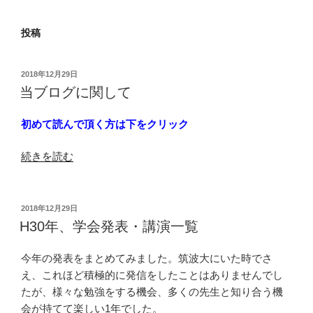
投稿
投
2018年12月29日
稿
当ブログに関して
日:
初めて読んで頂く方は下をクリック
“当
続きを読む
ブ
ロ
グ
投
2018年12月29日
稿
に
H30年、学会発表・講演一覧
日:
関
し
今年の発表をまとめてみました。筑波大にいた時でさ
て”
え、これほど積極的に発信をしたことはありませんでし
の
たが、様々な勉強をする機会、多くの先生と知り合う機
会が持てて楽しい1年でした。