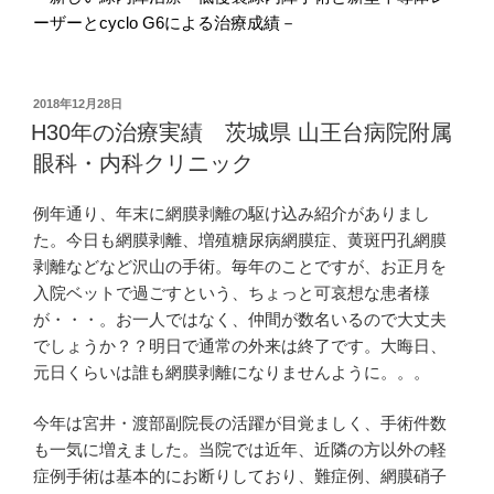
ーザーと
cyclo G6
による治療成績－
投
2018年12月28日
稿
H30年の治療実績 茨城県 山王台病院附属
日:
眼科・内科クリニック
例年通り、年末に網膜剥離の駆け込み紹介がありまし
た。今日も網膜剥離、増殖糖尿病網膜症、黄斑円孔網膜
剥離などなど沢山の手術。毎年のことですが、お正月を
入院ベットで過ごすという、ちょっと可哀想な患者様
が・・・。お一人ではなく、仲間が数名いるので大丈夫
でしょうか？？明日で通常の外来は終了です。大晦日、
元日くらいは誰も網膜剥離になりませんように。。。
今年は宮井・渡部副院長の活躍が目覚ましく、手術件数
も一気に増えました。当院では近年、近隣の方以外の軽
症例手術は基本的にお断りしており、難症例、網膜硝子