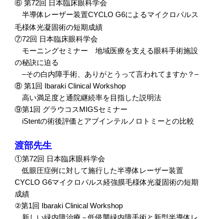
⑥
第
72
回
日本臨床眼科学会
半導体レーザー装置
CYCLO G6
によるマイクロパルス
毛様体光凝固術の短期成績
⑦
72
回
日本臨床眼科学会
モーニングセミナー 地域医療を支える眼科手術施設
の秘訣に迫る
–
その白内障手術、ありがとうって言われてますか？
–
⑧
第
1
回
Ibaraki Clinical Workshop
高い満足度と通院継続率を目指した説明法
⑨
第
1
回
グラウコス
MIGS
セミナー
iStent
の術後評価とアブインテルノロトミーとの比較
渡部先生
①
第
72
回
日本臨床眼科学会
低眼圧症例に対して施行した半導体レーザー装置
CYCLO G6
マイクロパルス経強膜毛様体光凝固術の短期
成績
②
第
1
回
Ibaraki Clinical Workshop
新しい緑内障治療－低侵襲緑内障手術と新型半導体レ