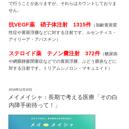
で行うことがありますが、それらはカウントしておりま
せん。
抗VEGF薬 硝子体注射 1315件
（加齢黄斑変
性症や黄斑浮腫などに対する注射です。ルセンティス・
アイリーア・アバスチン）
ステロイド薬 テノン嚢注射 372件
（糖尿病
や網膜静脈閉塞症などでの黄斑浮腫、ぶどう膜炎などに
対する注射です。トリアムシノロン・マキュエイド）
投
2018年12月16日
稿
メイメイシャ：長期で考える医療「その白
日:
内障手術待って！」