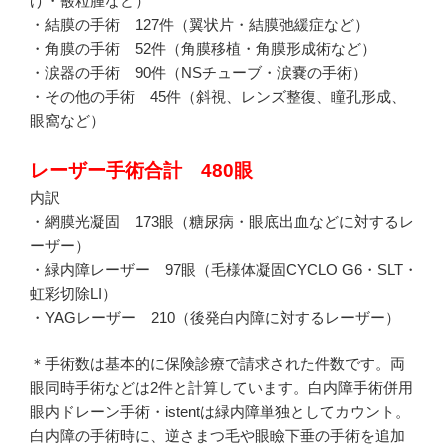
げ・霰粒腫など）
・結膜の手術 127件（翼状片・結膜弛緩症など）
・角膜の手術 52件（角膜移植・角膜形成術など）
・涙器の手術 90件（NSチューブ・涙嚢の手術）
・その他の手術 45件（斜視、レンズ整復、瞳孔形成、
眼窩など）
レーザー手術合計 480眼
内訳
・網膜光凝固 173眼（糖尿病・眼底出血などに対するレ
ーザー）
・緑内障レーザー 97眼（毛様体凝固CYCLO G6・SLT・
虹彩切除LI）
・YAGレーザー 210（後発白内障に対するレーザー）
＊手術数は基本的に保険診療で請求された件数です。両
眼同時手術などは2件と計算しています。白内障手術併用
眼内ドレーン手術・istentは緑内障単独としてカウント。
白内障の手術時に、逆さまつ毛や眼瞼下垂の手術を追加