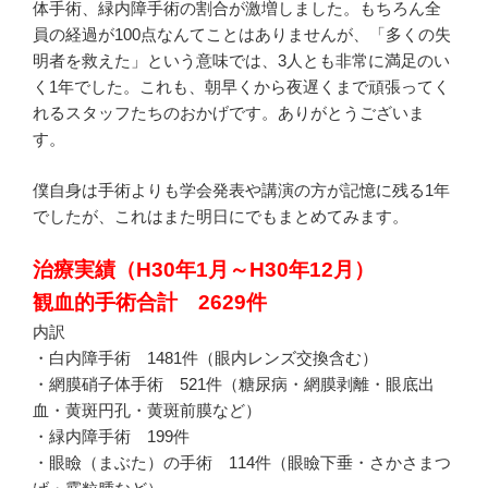
体手術、緑内障手術の割合が激増しました。もちろん全
員の経過が100点なんてことはありませんが、「多くの失
明者を救えた」という意味では、3人とも非常に満足のい
く1年でした。これも、朝早くから夜遅くまで頑張ってく
れるスタッフたちのおかげです。ありがとうございま
す。
僕自身は手術よりも学会発表や講演の方が記憶に残る1年
でしたが、これはまた明日にでもまとめてみます。
治療実績（H30年1月～H30年12月）
観血的手術合計 2629件
内訳
・白内障手術 1481件（眼内レンズ交換含む）
・網膜硝子体手術 521件（糖尿病・網膜剥離・眼底出
血・黄斑円孔・黄斑前膜など）
・緑内障手術 199件
・眼瞼（まぶた）の手術 114件（眼瞼下垂・さかさまつ