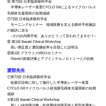
⑥
第
72
回
日本臨床眼科学会
半導体レーザー装置
CYCLO G6
によるマイクロパルス
毛様体光凝固術の短期成績
⑦
72
回
日本臨床眼科学会
モーニングセミナー 地域医療を支える眼科手術施設
の秘訣に迫る
–
その白内障手術、ありがとうって言われてますか？
–
⑧
第
1
回
Ibaraki Clinical Workshop
高い満足度と通院継続率を目指した説明法
⑨
第
1
回
グラウコス
MIGS
セミナー
iStent
の術後評価とアブインテルノロトミーとの比較
渡部先生
①
第
72
回
日本臨床眼科学会
低眼圧症例に対して施行した半導体レーザー装置
CYCLO G6
マイクロパルス経強膜毛様体光凝固術の短期
成績
②
第
1
回
Ibaraki Clinical Workshop
新しい緑内障治療－低侵襲緑内障手術と新型半導体レ