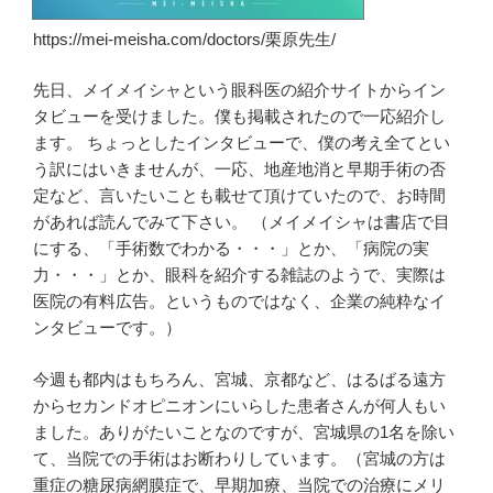
https://mei-meisha.com/doctors/栗原先生/
先日、メイメイシャという眼科医の紹介サイトからイン
タビューを受けました。僕も掲載されたので一応紹介し
ます。 ちょっとしたインタビューで、僕の考え全てとい
う訳にはいきませんが、一応、地産地消と早期手術の否
定など、言いたいことも載せて頂けていたので、お時間
があれば読んでみて下さい。 （メイメイシャは書店で目
にする、「手術数でわかる・・・」とか、「病院の実
力・・・」とか、眼科を紹介する雑誌のようで、実際は
医院の有料広告。というものではなく、企業の純粋なイ
ンタビューです。）
今週も都内はもちろん、宮城、京都など、はるばる遠方
からセカンドオピニオンにいらした患者さんが何人もい
ました。ありがたいことなのですが、宮城県の1名を除い
て、当院での手術はお断わりしています。（宮城の方は
重症の糖尿病網膜症で、早期加療、当院での治療にメリ