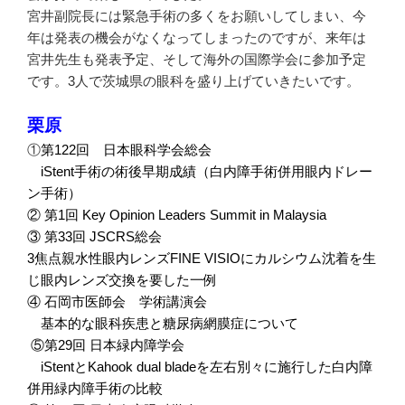
宮井副院長には緊急手術の多くをお願いしてしまい、今
年は発表の機会がなくなってしまったのですが、来年は
宮井先生も発表予定、そして海外の国際学会に参加予定
です。3人で茨城県の眼科を盛り上げていきたいです。
栗原
①
第
122
回 日本眼科学会総会
iStent
手術の術後早期成績（白内障手術併用眼内ドレー
ン手術）
②
第
1
回
Key Opinion Leaders Summit in Malaysia
③
第
33
回
JSCRS
総会
3
焦点親水性眼内レンズ
FINE VISIO
にカルシウム沈着を生
じ眼内レンズ交換を要した一例
④
石岡市医師会 学術講演会
基本的な眼科疾患と糖尿病網膜症について
⑤
第
29
回
日本緑内障学会
iStent
と
Kahook dual blade
を左右別々に施行した白内障
併用緑内障手術の比較