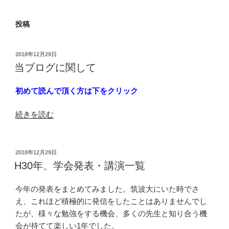
投稿
投
2018年12月29日
稿
当ブログに関して
日:
初めて読んで頂く方は下をクリック
“当
続きを読む
ブ
ロ
グ
投
2018年12月29日
稿
に
H30年、学会発表・講演一覧
日:
関
し
今年の発表をまとめてみました。筑波大にいた時でさ
て”
え、これほど積極的に発信をしたことはありませんでし
の
たが、様々な勉強をする機会、多くの先生と知り合う機
会が持てて楽しい1年でした。