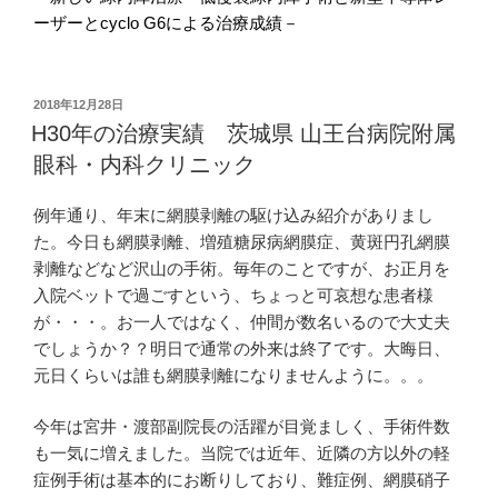
ーザーと
cyclo G6
による治療成績－
投
2018年12月28日
稿
H30年の治療実績 茨城県 山王台病院附属
日:
眼科・内科クリニック
例年通り、年末に網膜剥離の駆け込み紹介がありまし
た。今日も網膜剥離、増殖糖尿病網膜症、黄斑円孔網膜
剥離などなど沢山の手術。毎年のことですが、お正月を
入院ベットで過ごすという、ちょっと可哀想な患者様
が・・・。お一人ではなく、仲間が数名いるので大丈夫
でしょうか？？明日で通常の外来は終了です。大晦日、
元日くらいは誰も網膜剥離になりませんように。。。
今年は宮井・渡部副院長の活躍が目覚ましく、手術件数
も一気に増えました。当院では近年、近隣の方以外の軽
症例手術は基本的にお断りしており、難症例、網膜硝子