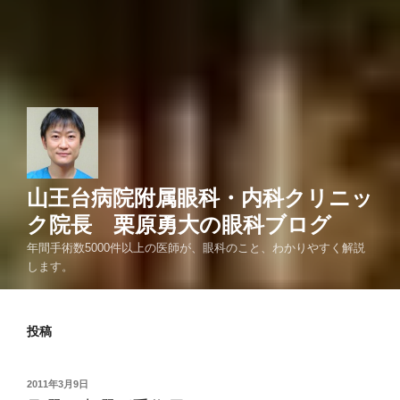
山王台病院附属眼科・内科クリニッ
ク院長 栗原勇大の眼科ブログ
年間手術数5000件以上の医師が、眼科のこと、わかりやすく解説
します。
投稿
投
2011年3月9日