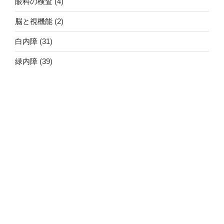
眼科の検査
(4)
脳と視機能
(2)
白内障
(31)
緑内障
(39)
血管新生緑内障
(7)
網膜硝子体手術
(5)
糖尿病網膜症
(13)
黄斑前膜
(3)
黄斑円孔
(7)
飛蚊症・後部硝子体剥離
(4)
網膜剥離
(18)
網膜中心動脈閉塞症
(3)