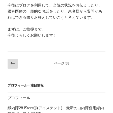
今後はブログを利用して、当院の状況をお伝えしたり、
眼科医療の一般的なお話をしたり、患者様から質問があ
ればできる限りお答えしていこうと考えています。
まずは、ご挨拶まで。
今後よろしくお願いします！
投
前
ページ
58
の
稿
ペ
ナ
ー
ビ
プロフィール・注目情報
ジ
ゲ
ー
プロフィール
シ
緑内障28 iStent①(アイステント) 最新の白内障併用緑内
ョ