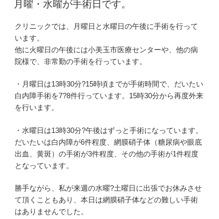
稿
月曜・水曜が手術日です。
日:
クリニックでは、月曜日と水曜日の午後に手術を行って
います。
他に火曜日の午後には小美玉市医療センターや、他の病
院様で、非常勤の手術を行っています。
・月曜日は13時30分?15時頃までが手術時間で、だいたい
白内障手術を7?8件行っています。15時30分から再度外来
を行います。
・水曜日は13時30分?午後はずっと手術になっています。
だいたいは白内障が6件程度、網膜硝子体（糖尿病や眼底
出血、黄斑）の手術が3件程度、その他の手術が1件程度
となっています。
勝手ながら、私が来週の水曜?土曜日に出張でお休みさせ
て頂くこともあり、本日は網膜硝子体などの難しい手術
はありませんでした。