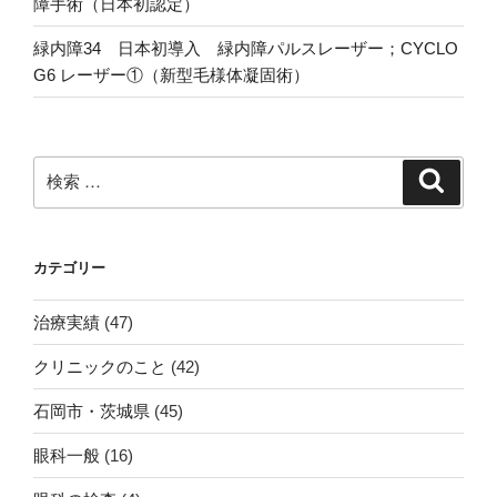
障手術（日本初認定）
ン
緑内障34 日本初導入 緑内障パルスレーザー；CYCLO
G6 レーザー①（新型毛様体凝固術）
検
検
索
索:
カテゴリー
治療実績
(47)
クリニックのこと
(42)
石岡市・茨城県
(45)
眼科一般
(16)