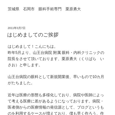
茨城県 石岡市 眼科手術専門 栗原勇大
投
2011年3月7日
稿
はじめましてのご挨拶
日:
はじめまして！こんにちは。
昨年5月より、山王台病院 附属 眼科・内科クリニックの
院長をさせて頂いております、栗原勇大（くりばら い
さお）と申します。
山王台病院の眼科として新規開業後、早いもので10カ月
がたちました。
近年は医療の形態も多様化しており、病院や医師によっ
て考える医療に差があるようになっております。病院・
医者側からの医療情報の発信源として、ブログというも
のを利用するケースが増えており、僕も早く作ろう、作