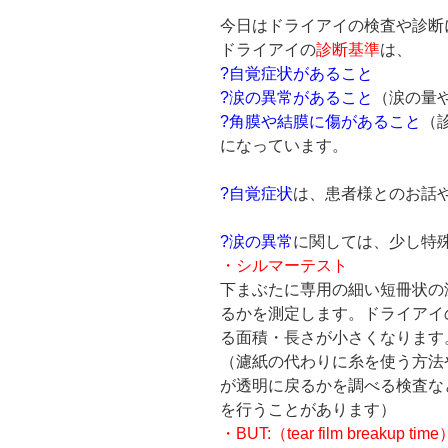
今日はドライアイの検査や診断
ドライアイの
診断基準
は、
?自覚症状があること
?涙の異常があること
（涙の量
?角膜や結膜に傷があること
（
になっています。
?自覚症状
は、患者様とのお話
?涙の異常
に関しては、少し特
・シルマーテスト
下まぶたに専用の細い短冊状の
るかを測定します。ドライアイ
る面積・長さが小さくなります
（濾紙の代わりに糸を使う方法
が透明に戻るかを調べる検査な
を行うことがあります）
・BUT:（tear film breaku