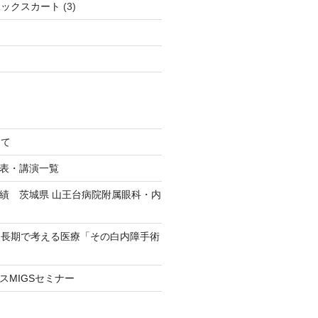
ボックスカート
(3)
して
発表・講演一覧
実績 茨城県 山王台病院附属眼科・内
：長期で考える医療「その白内障手術
スMIGSセミナー