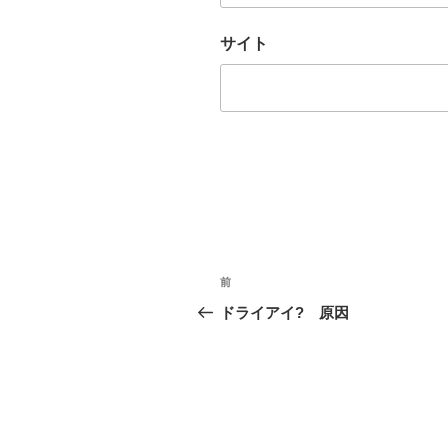
サイト
投
前
過
稿
去
ドライアイ? 原因
の
ナ
投
ビ
稿
ゲ