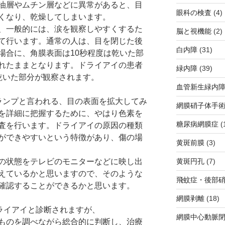
油層やムチン層などに異常があると、目
眼科の検査
(4)
くなり、乾燥してしまいます。
、一般的には、涙を観察しやすくするた
脳と視機能
(2)
て行います。通常の人は、目を閉じた後
白内障
(31)
場合に、角膜表面は10秒程度は乾いた部
れたままとなります。ドライアイの患者
緑内障
(39)
乾いた部分が観察されます。
血管新生緑内
ランプと言われる、目の表面を拡大してみ
網膜硝子体手
を詳細に把握するために、やはり色素を
糖尿病網膜症
(
査を行います。ドライアイの原因の種類
ができやすいという特徴があり、傷の場
黄斑前膜
(3)
の状態をテレビのモニターなどに映し出
黄斑円孔
(7)
えているかと思いますので、そのような
飛蚊症・後部
確認することができるかと思います。
網膜剥離
(18)
ドライアイと診断されますが、
網膜中心動脈
ものを調べながら総合的に判断し、治療