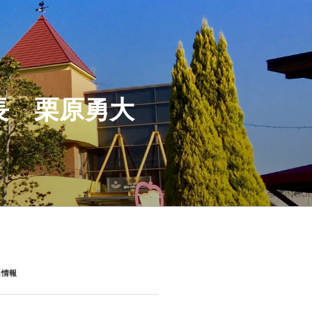
長 栗原勇大
目情報