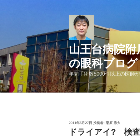
コ
ン
テ
ン
ツ
へ
山王台病院附
ス
キ
の眼科ブログ
ッ
プ
年間手術数5000件以上の医師
投
2011年5月27日
投稿者:
栗原 勇大
稿
ドライアイ? 検
日: