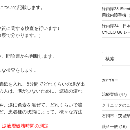
について記載します。
緑内障28 iS
用緑内障手術
緑内障34 日
や質に関する検査を行います）
CYCLO G6
診察で分かります。）
検
や、問診票から判断します。
索:
殊な検査をします。
カテゴリー
濾紙を入れ、5分間でどれくらいの涙が出
の人は、涙が少ないために、濾紙の濡れ
治療実績
(47)
。
や、涙に色素を混ぜて、どれくらいで涙
クリニックの
ど、患者様の状態によって、様々な方法
石岡市・茨城
p time）涙液層破壊時間の測定
眼科一般
(16)