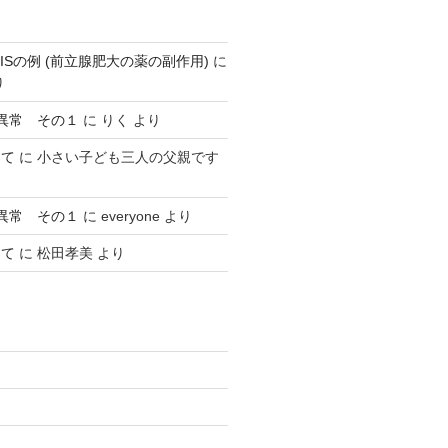
ISの例 (前立腺肥大の薬の副作用)
に
り
異常 その１
に
りく
より
して
に
小さい子ども三人の父親です
異常 その１
に
everyone
より
して
に
松田孝美
より