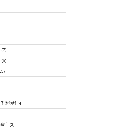
障
(7)
術
(5)
13)
硝子体剥離
(4)
閉塞症
(3)