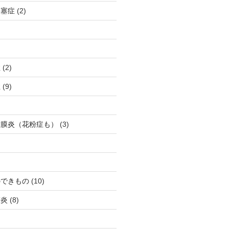
閉塞症
(2)
症
(2)
症
(9)
結膜炎（花粉症も）
(3)
のできもの
(10)
膜炎
(8)