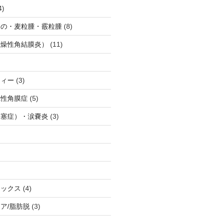
4)
もの・麦粒腫・霰粒腫
(8)
乾燥性角結膜炎）
(11)
フィー
(3)
疱性角膜症
(5)
閉塞症）・涙嚢炎
(3)
トックス
(4)
ア/脂肪脱
(3)