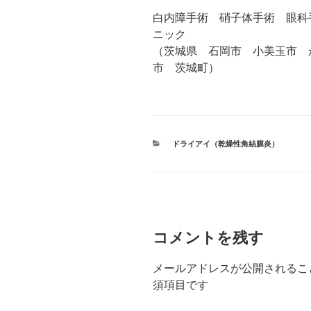
白内障手術 硝子体手術 眼科
ニック
（茨城県 石岡市 小美玉市 
市 茨城町）
カ
ドライアイ（乾燥性角結膜炎）
テ
ゴ
リ
ー
コメントを残す
メールアドレスが公開されるこ
須項目です