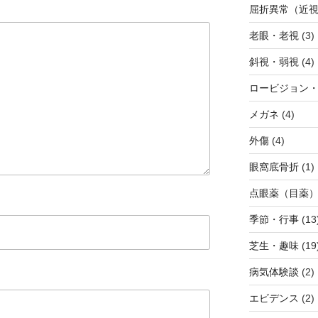
屈折異常（近
老眼・老視
(3)
斜視・弱視
(4)
ロービジョン
メガネ
(4)
外傷
(4)
眼窩底骨折
(1)
点眼薬（目薬
季節・行事
(13
芝生・趣味
(19
病気体験談
(2)
エビデンス
(2)