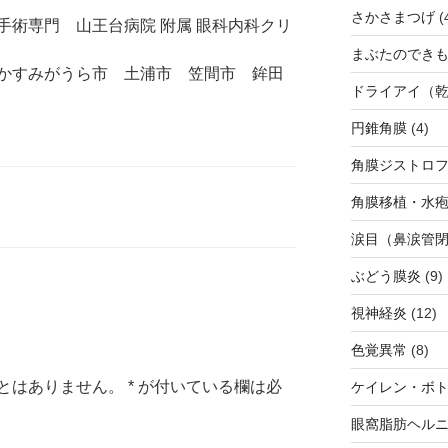
さかさまつげ
(
手術専門 山王台病院 附属 眼科内科クリ
まぶたのでき
かすみがうら市 土浦市 笠間市 鉾田
ドライアイ（
円錐角膜
(4)
角膜ジストロ
角膜移植・水
涙目（鼻涙管
ぶどう膜炎
(9)
視神経炎
(12)
色覚異常
(8)
とはありません。
*
が付いている欄は必
ケイレン・ボ
眼窩脂肪ヘルニ