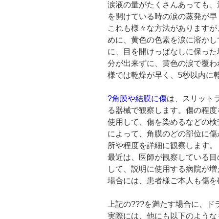
涙液の量がたくさんあっても、
を開けている時の涙の蒸発が早
これも様々な方法がありますが
めに、黄色の色素を涙に溶かし
に、目を開けっぱなしに保った
分が出来ずに、黄色の涙で覆わ
様では乾燥が早く、5秒以内に
?角膜や結膜に傷
は、スリット
る器械で観察します。傷の程度
使用して、傷を染めるなどの検
によって、角膜のどの部位に傷
所や程度を詳細に観察します。
最近は、医師が観察している目
して、説明に使用する病院が増
場合には、患者様ご本人も傷を
上記の???を満たす場合に、
実際には、他にも以下のような