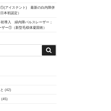
tent①(アイステント) 最新の白内障併
（日本初認定）
本初導入 緑内障パルスレーザー；
 レーザー①（新型毛様体凝固術）
検
索
こと
(42)
県
(45)