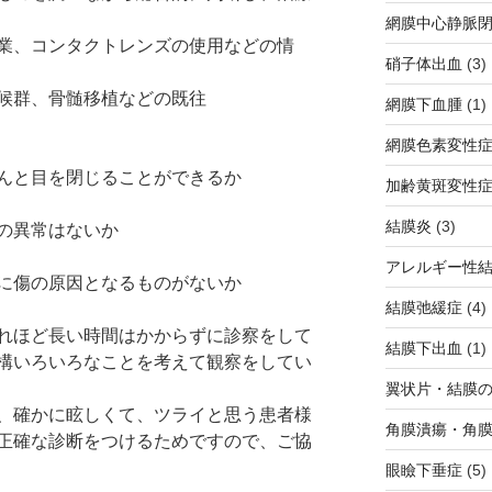
網膜中心静脈
業、コンタクトレンズの使用などの情
硝子体出血
(3)
候群、骨髄移植などの既往
網膜下血腫
(1)
網膜色素変性
んと目を閉じることができるか
加齢黄斑変性
結膜炎
(3)
の異常はないか
アレルギー性
に傷の原因となるものがないか
結膜弛緩症
(4)
れほど長い時間はかからずに診察をして
結膜下出血
(1)
構いろいろなことを考えて観察をしてい
翼状片・結膜
、確かに眩しくて、ツライと思う患者様
角膜潰瘍・角
正確な診断をつけるためですので、ご協
眼瞼下垂症
(5)