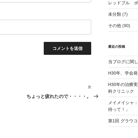
レッドブル 
未分類
(7)
その他
(90)
最近の投稿
当ブログに関
H30年、学会
H30年の治療
次
次
科クリニック
の
ちょっと疲れたので・・・・。
投
メイメイシャ
待って！」
稿
第1回 グラウコ